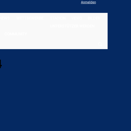
Anmelden
NEWS
WETTBEWERBE
STADION
VIDEO
BILDER
UNTERSTÜTZER WERDEN
COMMUNITY
4