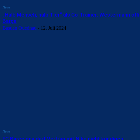
News
„Halb Mensch, halb Tier“ als Co-Trainer: Westermann offiz
Barça
Bastian Quednau
-
12. Juli 2024
News
FC Barcelona darf Vertrag mit Nike nicht kündigen