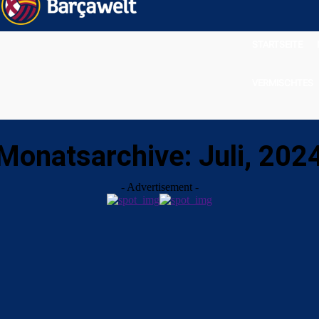
STARTSEITE
VERMISCHTES
Monatsarchive: Juli, 202
- Advertisement -