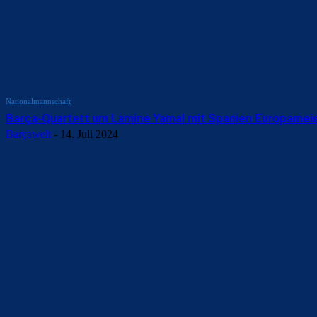
Nationalmannschaft
Barça-Quartett um Lamine Yamal mit Spanien Europamei
Barçawelt
-
14. Juli 2024