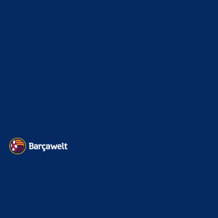
Interview & PK
888
Sonstiges
675
Kader
626
Transfermarkt
601
Impressum
Datenschutz
Kontakt