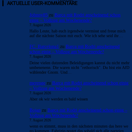
AKTUELLE USER-KOMMENTARE
Johnny85
zu
Barça mit Rodri anscheinend schon
einig – Vollzug am Wochenende?
7. August 2026
Hallo Leute, hab euch irgendwie vermisst und freue mich
auf die nächste Saison mit euch. Wie ich sehe seid ihr…
FC_Barcelona1
zu
Barça mit Rodri anscheinend
schon einig – Vollzug am Wochenende?
7. August 2026
Deine vielen dutzenden Beleidigungen kannst du nicht mehr
umbenenenn. Die waren nicht "rethorisch". Du bist ein AfD
wählender Gnom. Und…
merenge
zu
Barça mit Rodri anscheinend schon einig
– Vollzug am Wochenende?
7. August 2026
Aber ok wir werden es bald wissen
Bojan
zu
Barça mit Rodri anscheinend schon einig –
Vollzug am Wochenende?
7. August 2026
wenn es stimmt, muss in den nächsten minuten das here we
go kommen. Fabrizio postet das sobald sich alle parteien…