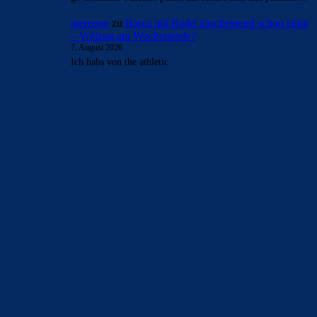
merenge
zu
Barça mit Rodri anscheinend schon einig
– Vollzug am Wochenende?
7. August 2026
Ich habs von the athletic
BILDERGALERIEN
Barça zurück im Camp Nou: Der große Comeback-Tag in Bildern
22. November 2025
Heim und auswärts: Das sollen die Trikots von Barça für die Saison
2025/26 sein
6. Januar 2025
WEITERE KATEGORIEN
News
4693
xTop News
4118
La Liga
3264
Champions League
1112