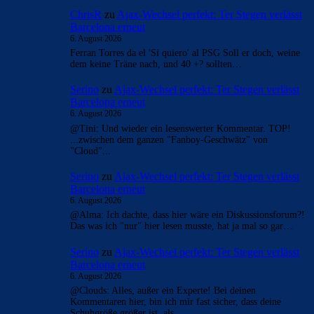
ChrisR
zu
Ajax-Wechsel perfekt: Ter Stegen verlässt
Barcelona erneut
6. August 2026
Ferran Torres da el 'Sí quiero' al PSG Soll er doch, weine
dem keine Träne nach, und 40 +? sollten…
Serino
zu
Ajax-Wechsel perfekt: Ter Stegen verlässt
Barcelona erneut
6. August 2026
@Tini: Und wieder ein lesenswerter Kommentar. TOP!
...zwischen dem ganzen "Fanboy-Geschwätz" von
"Cloud"...
Serino
zu
Ajax-Wechsel perfekt: Ter Stegen verlässt
Barcelona erneut
6. August 2026
@Alma: Ich dachte, dass hier wäre ein Diskussionsforum?!
Das was ich "nur" hier lesen musste, hat ja mal so gar…
Serino
zu
Ajax-Wechsel perfekt: Ter Stegen verlässt
Barcelona erneut
6. August 2026
@Clouds: Alles, außer ein Experte! Bei deinen
Kommentaren hier, bin ich mir fast sicher, dass deine
Schuhgröße größer ist, als…