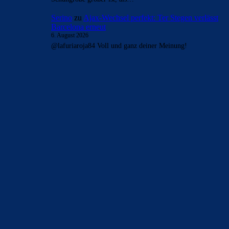
Serino
zu
Ajax-Wechsel perfekt: Ter Stegen verlässt
Barcelona erneut
6. August 2026
@lafuriaroja84 Voll und ganz deiner Meinung!
BILDERGALERIEN
Barça zurück im Camp Nou: Der große Comeback-Tag in Bildern
22. November 2025
Heim und auswärts: Das sollen die Trikots von Barça für die Saison
2025/26 sein
6. Januar 2025
WEITERE KATEGORIEN
News
4691
xTop News
4116
La Liga
3264
Champions League
1112