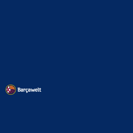
Interview & PK
888
Sonstiges
675
Kader
626
Transfermarkt
599
Impressum
Datenschutz
Kontakt