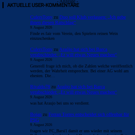
- Anzeige -
AKTUELLE USER-KOMMENTARE
CulersTony
zu
Duo soll Klub verlassen: „Ich gebe
ihnen diesen Ratschlag“
9. August 2026
Finde es fair vom Verein, den Spielern reinen Wein
einzuschenken
CulersTony
zu
Araújo hat sich bei Barça
verabschiedet: „Er will etwas Neues machen“
9. August 2026
Generell frage ich mich, ob die Zahlen welche veröffentlich
werden, der Wahrheit entsprechen. Bei einer AG wohl am
ehesten. Die…
Rivaldo78
zu
Araújo hat sich bei Barça
verabschiedet: „Er will etwas Neues machen“
9. August 2026
was hat Araujo bei uns so verdient.
Bojan
zu
Ferran Torres entscheidet sich offenbar für
PSG
9. August 2026
fragen wir FC_Barsi1 damit er uns wieder mit seinem