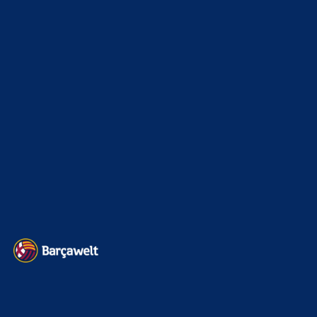
La Liga
3264
Champions League
1112
Interview & PK
888
Sonstiges
675
Kader
626
Transfermarkt
605
Impressum
Datenschutz
Kontakt