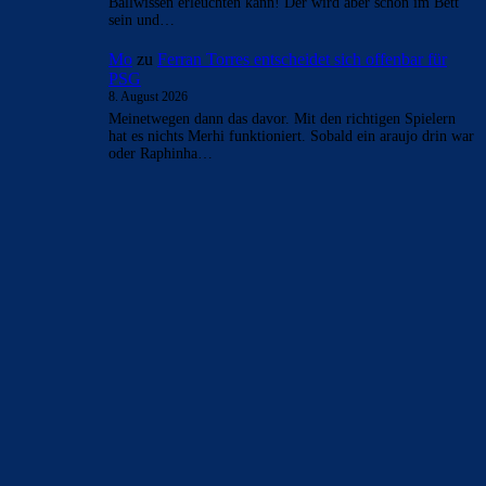
Ballwissen erleuchten kann! Der wird aber schon im Bett
sein und…
Mo
zu
Ferran Torres entscheidet sich offenbar für
PSG
8. August 2026
Meinetwegen dann das davor. Mit den richtigen Spielern
hat es nichts Merhi funktioniert. Sobald ein araujo drin war
oder Raphinha…
BILDERGALERIEN
Barça zurück im Camp Nou: Der große Comeback-Tag in Bildern
22. November 2025
Heim und auswärts: Das sollen die Trikots von Barça für die Saison
2025/26 sein
6. Januar 2025
WEITERE KATEGORIEN
News
4697
xTop News
4124