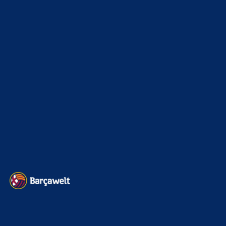
La Liga
3264
Champions League
1112
Interview & PK
888
Sonstiges
675
Kader
626
Transfermarkt
600
Impressum
Datenschutz
Kontakt