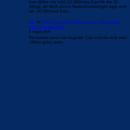
feste Ablöse von wohl 125 Millionen Euro für den 19-
Jährige, die durch diverse Bonusvereinbarungen sogar noch
auf 140 Millionen Euro…
Mo
zu
Rodri-Transfer zu Real stockt: Jetzt mischt
auch Barcelona mit
6. August 2026
Das kannste sowas von vergessen. Gala wird ihn nicht unter
120mio gehen lassen.
BILDERGALERIEN
Barça zurück im Camp Nou: Der große Comeback-Tag in Bildern
22. November 2025
Heim und auswärts: Das sollen die Trikots von Barça für die Saison
2025/26 sein
6. Januar 2025
WEITERE KATEGORIEN
News
4692
xTop News
4117