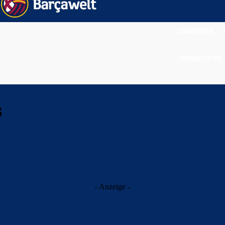
STARTSEITE
VERMISCHTES
s
- Anzeige -