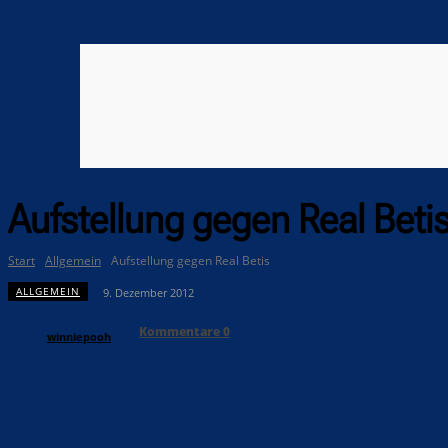
Aufstellung gegen Real Beti
Start
Allgemein
Aufstellung gegen Real Betis
ALLGEMEIN
9. Dezember 2012
Kommentare
0
winniepooh