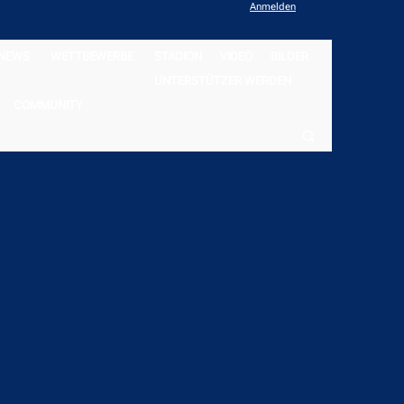
Anmelden
NEWS
WETTBEWERBE
STADION
VIDEO
BILDER
UNTERSTÜTZER WERDEN
COMMUNITY