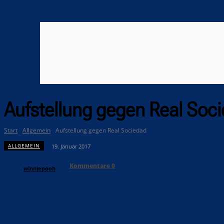
Aufstellung gegen Real Soc
Start
Allgemein
Aufstellung gegen Real Sociedad
ALLGEMEIN
19. Januar 2017
Kommentare
0
winniepooh