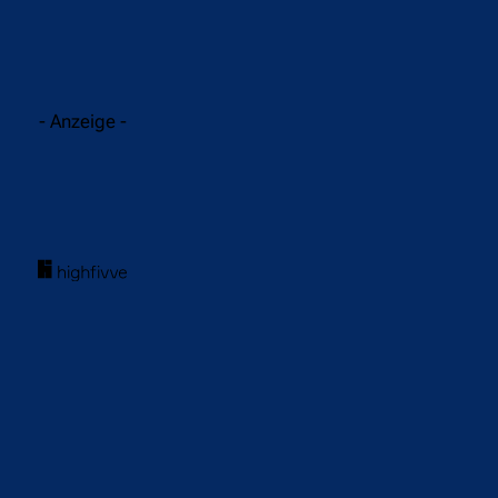
- Anzeige -
acebook
Twitter
WhatsApp