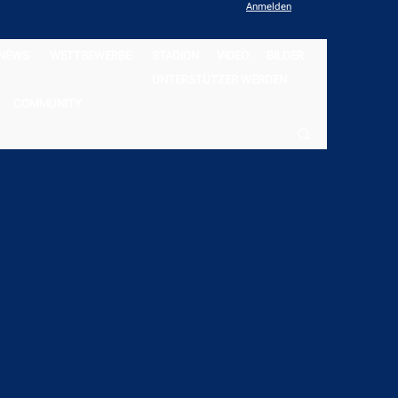
Anmelden
NEWS
WETTBEWERBE
STADION
VIDEO
BILDER
UNTERSTÜTZER WERDEN
COMMUNITY