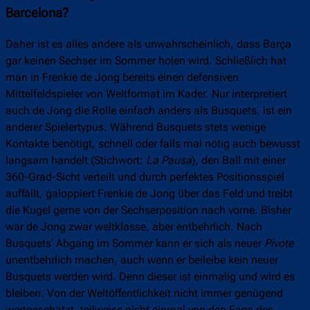
Barcelona?
Daher ist es alles andere als unwahrscheinlich, dass Barça
gar keinen Sechser im Sommer holen wird. Schließlich hat
man in Frenkie de Jong bereits einen defensiven
Mittelfeldspieler von Weltformat im Kader. Nur interpretiert
auch de Jong die Rolle einfach anders als Busquets, ist ein
anderer Spielertypus. Während Busquets stets wenige
Kontakte benötigt, schnell oder falls mal nötig auch bewusst
langsam handelt (Stichwort:
La Pausa
), den Ball mit einer
360-Grad-Sicht verteilt und durch perfektes Positionsspiel
auffällt, galoppiert Frenkie de Jong über das Feld und treibt
die Kugel gerne von der Sechserposition nach vorne. Bisher
war de Jong zwar weltklasse, aber entbehrlich. Nach
Busquets‘ Abgang im Sommer kann er sich als neuer
Pivote
unentbehrlich machen, auch wenn er beileibe kein neuer
Busquets werden wird. Denn dieser ist einmalig und wird es
bleiben. Von der Weltöffentlichkeit nicht immer genügend
wertgeschätzt, teilweise nicht einmal von den Fans des