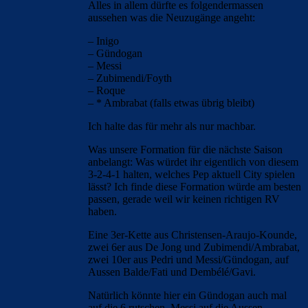
Alles in allem dürfte es folgendermassen
aussehen was die Neuzugänge angeht:
– Inigo
– Gündogan
– Messi
– Zubimendi/Foyth
– Roque
– * Ambrabat (falls etwas übrig bleibt)
Ich halte das für mehr als nur machbar.
Was unsere Formation für die nächste Saison
anbelangt: Was würdet ihr eigentlich von diesem
3-2-4-1 halten, welches Pep aktuell City spielen
lässt? Ich finde diese Formation würde am besten
passen, gerade weil wir keinen richtigen RV
haben.
Eine 3er-Kette aus Christensen-Araujo-Kounde,
zwei 6er aus De Jong und Zubimendi/Ambrabat,
zwei 10er aus Pedri und Messi/Gündogan, auf
Aussen Balde/Fati und Dembélé/Gavi.
Natürlich könnte hier ein Gündogan auch mal
auf die 6 rutschen, Messi auf die Aussen,