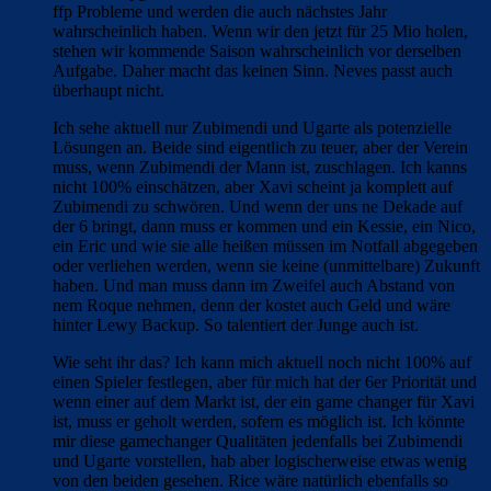
ffp Probleme und werden die auch nächstes Jahr
wahrscheinlich haben. Wenn wir den jetzt für 25 Mio holen,
stehen wir kommende Saison wahrscheinlich vor derselben
Aufgabe. Daher macht das keinen Sinn. Neves passt auch
überhaupt nicht.
Ich sehe aktuell nur Zubimendi und Ugarte als potenzielle
Lösungen an. Beide sind eigentlich zu teuer, aber der Verein
muss, wenn Zubimendi der Mann ist, zuschlagen. Ich kanns
nicht 100% einschätzen, aber Xavi scheint ja komplett auf
Zubimendi zu schwören. Und wenn der uns ne Dekade auf
der 6 bringt, dann muss er kommen und ein Kessie, ein Nico,
ein Eric und wie sie alle heißen müssen im Notfall abgegeben
oder verliehen werden, wenn sie keine (unmittelbare) Zukunft
haben. Und man muss dann im Zweifel auch Abstand von
nem Roque nehmen, denn der kostet auch Geld und wäre
hinter Lewy Backup. So talentiert der Junge auch ist.
Wie seht ihr das? Ich kann mich aktuell noch nicht 100% auf
einen Spieler festlegen, aber für mich hat der 6er Priorität und
wenn einer auf dem Markt ist, der ein game changer für Xavi
ist, muss er geholt werden, sofern es möglich ist. Ich könnte
mir diese gamechanger Qualitäten jedenfalls bei Zubimendi
und Ugarte vorstellen, hab aber logischerweise etwas wenig
von den beiden gesehen. Rice wäre natürlich ebenfalls so