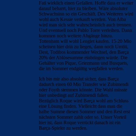
Fati wirklich einen Gefallen. Hoffe dass er weiter
darauf beharrt, hier zu bleiben. Wäre absoluter
Schwachsinn so ein Geschäft. Des Weiteren wird
wohl auch Kessie verkauft werden. Von Alba
wird man sich sehr wahrscheinlich auch trennen.
Und eventuell noch Pablo Torre verleihen. Dann
kommen noch weitere Abgänge hinzu.
Tottenham will wohl Lenglet kaufen. 15-20 Mio
scheinen hier drin zu liegen, dann noch Umtiti,
Dest, Todibos kommender Wechsel, den Barça
20% der Ablösesumme einbringen würde. Die
Gehälter von Pique, Griezmann und Busquets,
die im Sommer endgültig wegfallen werden.
Ich bin mir also absolut sicher, dass Barça
dadurch einen 60 Mio Transfer wie Zubimendi
oder Foyth stemmen könnte. Die Wahl müsste
hier unbedingt auf Zubimendi fallen.
Bezüglich Roque wird Barça wohl am Schluss
eine Lösung finden. Vielleicht dass man die
halbe Summe diesen Sommer und den Rest erst
nächsten Sommer zahlt oder so. Unser Vorteil
hier ist, dass Roque verrückt danach ist ein
Barça-Spieler zu werden.