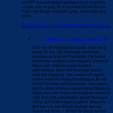
Auf RV dann nen jungen günstigen noch versuchen
(Arnau wäre da gut). So in etwa stell ich mir das vor.
Und wenn Roque noch geht, gerne, wenn nicht aber
nicht.
Loggen Sie sich ein, um einen Kommentar abzugeben
Mercer_007
15. Mai 2023 Beim 12:20
Also was die Neuzugänge angeht: Inigo soll ja
bereits fix sein. Bei Gündogan macht man
scheinbar auch grosse Fortschritte. Die beiden
dürften also ziemlich sicher kommen. Und auch
Messi wird wohl sehr wahrscheinlich
zurückkehren. Diese drei Neuzänge sind für
mich fest eingeplant. Was weitere NZ angeht,
wird es wohl von Verkäufen abhängen. So wie
ich die Gerüchte und Kommentare von Laporta
und Co deute, scheint es aktuell darauf hinaus zu
laufen, dass man Ferran und Raphinha verkaufen
wird. Fati wird wohl bleiben, gerade deswegen,
weil er sich wohl weigert zu gehen. Wenn ich
aber lese was sein Berater da plant, also ein
Tausch mit Neves + 30 Mio für Barça, tut uns