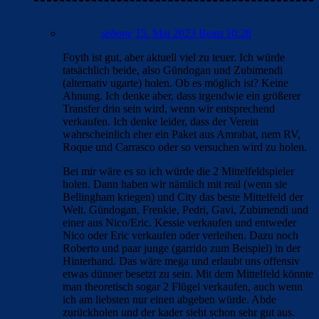
sebone
15. Mai 2023 Beim 10:28
Foyth ist gut, aber aktuell viel zu teuer. Ich würde
tatsächlich beide, also Gündogan und Zubimendi
(alternativ ugarte) holen. Ob es möglich ist? Keine
Ahnung. Ich denke aber, dass irgendwie ein größerer
Transfer drin sein wird, wenn wir entsprechend
verkaufen. Ich denke leider, dass der Verein
wahrscheinlich eher ein Paket aus Amrabat, nem RV,
Roque und Carrasco oder so versuchen wird zu holen.
Bei mir wäre es so ich würde die 2 Mittelfeldspieler
holen. Dann haben wir nämlich mit real (wenn sie
Bellingham kriegen) und City das beste Mittelfeld der
Welt. Gündogan, Frenkie, Pedri, Gavi, Zubimendi und
einer aus Nico/Eric. Kessie verkaufen und entweder
Nico oder Eric verkaufen oder verleihen. Dazu noch
Roberto und paar junge (garrido zum Beispiel) in der
Hinterhand. Das wäre mega und erlaubt uns offensiv
etwas dünner besetzt zu sein. Mit dem Mittelfeld könnte
man theoretisch sogar 2 Flügel verkaufen, auch wenn
ich am liebsten nur einen abgeben würde. Abde
zurückholen und der kader sieht schon sehr gut aus.