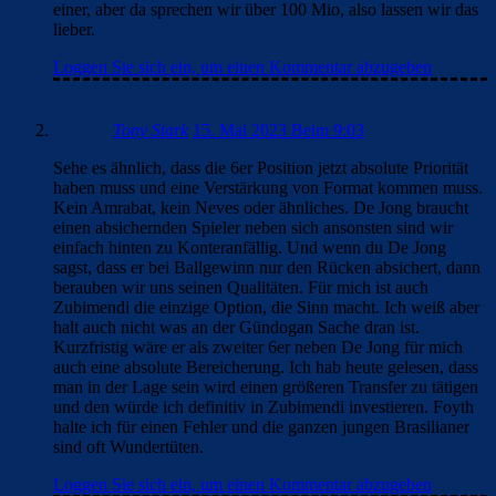
einer, aber da sprechen wir über 100 Mio, also lassen wir das
lieber.
Loggen Sie sich ein, um einen Kommentar abzugeben
Tony Stark
15. Mai 2023 Beim 9:03
Sehe es ähnlich, dass die 6er Position jetzt absolute Priorität
haben muss und eine Verstärkung von Format kommen muss.
Kein Amrabat, kein Neves oder ähnliches. De Jong braucht
einen absichernden Spieler neben sich ansonsten sind wir
einfach hinten zu Konteranfällig. Und wenn du De Jong
sagst, dass er bei Ballgewinn nur den Rücken absichert, dann
berauben wir uns seinen Qualitäten. Für mich ist auch
Zubimendi die einzige Option, die Sinn macht. Ich weiß aber
halt auch nicht was an der Gündogan Sache dran ist.
Kurzfristig wäre er als zweiter 6er neben De Jong für mich
auch eine absolute Bereicherung. Ich hab heute gelesen, dass
man in der Lage sein wird einen größeren Transfer zu tätigen
und den würde ich definitiv in Zubimendi investieren. Foyth
halte ich für einen Fehler und die ganzen jungen Brasilianer
sind oft Wundertüten.
Loggen Sie sich ein, um einen Kommentar abzugeben