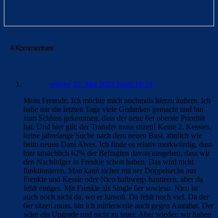
4 Kommentare
sebone
12. Mai 2023 Beim 16:14
Moin Freunde. Ich möchte mich nochmals hierzu äußern. Ich
habe mir die letzten Tage viele Gedanken gemacht und bin
zum Schluss gekommen, dass der neue 6er oberste Priorität
hat. Und hier gilt: der Transfer muss sitzen! Keine 2. Kessies,
keine jahrelange Suche nach dem neuen Busi, ähnlich wie
beim neuen Dani Alves. Ich finde es relativ merkwürdig, dass
hier tatsächlich 62% der Befragten davon ausgehen, dass wir
den Nachfolger in Frenkie schon haben. Das wird nicht
funktionieren. Man kann sicher mit ner Doppelsechs aus
Frenkie und Kessie oder Nico halbwegs hantieren, aber da
fehlt einiges. Mit Frenkie als Single 6er sowieso. Nico ist
auch noch nicht da, wo er hinsoll. Da fehlt noch viel. Da der
6er sitzen muss, bin ich mittlerweile auch gegen Amrabat. Der
wäre ein Upgrade und nicht zu teuer. Aber wieder: wir haben