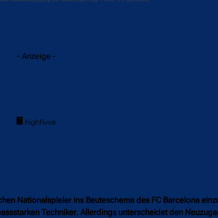
acebook
Twitter
WhatsApp
- Anzeige -
chen Nationalspieler ins Beuteschema des FC Barcelona einz
 passstarken Techniker. Allerdings unterscheidet den Neuzu