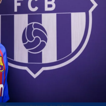
55-Mio.-Winterneuzugang von Manchester City. - Foto: FC Barcelona