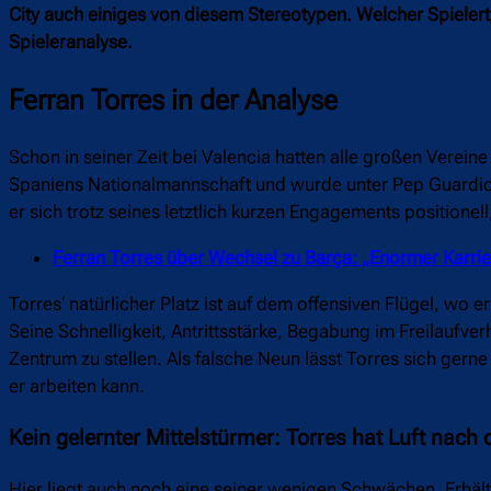
City auch einiges von diesem Stereotypen. Welcher Spieler
Spieleranalyse.
Ferran Torres in der Analyse
Schon in seiner Zeit bei Valencia hatten alle großen Vereine
Spaniens Nationalmannschaft und wurde unter Pep Guardiol
er sich trotz seines letztlich kurzen Engagements positionell
Ferran Torres über Wechsel zu Barça: „Enormer Karrier
Torres‘ natürlicher Platz ist auf dem offensiven Flügel, wo 
Seine Schnelligkeit, Antrittsstärke, Begabung im Freilaufve
Zentrum zu stellen. Als falsche Neun lässt Torres sich gern
er arbeiten kann.
Kein gelernter Mittelstürmer: Torres hat Luft nac
Hier liegt auch noch eine seiner wenigen Schwächen. Erhält