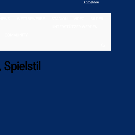
Anmelden
NEWS
WETTBEWERBE
STADION
VIDEO
BILDER
UNTERSTÜTZER WERDEN
COMMUNITY
Spielstil