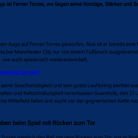
typ ist Ferran Torres, wo liegen seine Vorzüge, Stärken und
 ein Auge auf Ferran Torres geworfen. Nun ist er bereits eine 
a bei Manchester City nur von einem Fußbruch ausgebremst. 
, wie auch spielerisch weiterentwickelt.
eschritt für mich“
er seine Geschwindigkeit und sein gutes Lauftiming perfekt au
rhalten und Kaltschnäuzigkeit veranlassten Guardiola, den 21-
e ins Mittelfeld fallen und sucht vor der gegnerischen Kette 
h oben beim Spiel mit Rücken zum Tor
 Torres nämlich den Ball mit dem Rücken zum Tor, hat er Pro