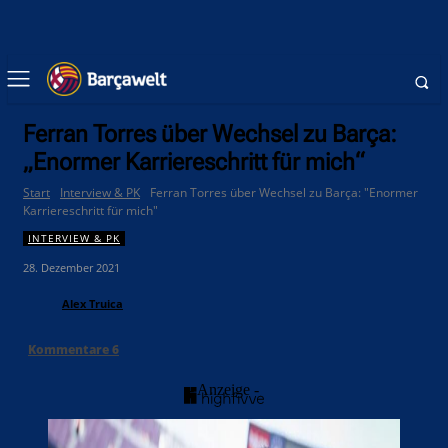
Ferran Torres über Wechsel zu Barça:
„Enormer Karriereschritt für mich“
Start
Interview & PK
Ferran Torres über Wechsel zu Barça: "Enormer
Karriereschritt für mich"
INTERVIEW & PK
28. Dezember 2021
Alex Truica
Kommentare
6
- Anzeige -