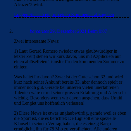
Alcazer’2 wird.
Loggen Sie sich ein, um einen Kommentar abzugeben
barcarises
29. Dezember 2021 Beim 0:07
Zwei interessante News:
1) Laut Gerard Romero (wieder etwas glaubwürdiger in
letzter Zeit) stehen wir kurz davor, uns mit Azpilicueta auf
einen ablösefreien Transfer für den kommenden Sommer zu
einigen.
Was haltet ihr davon? Zwar ist der Gute schon 32 und wird
kurz nach seiner Ankunft bereits 33, aber dennoch spielt er
immer noch gut. Gerade bei unseren vielen unerfahrenen
Talenten wäre er mit seiner grossen Erfahrung und Alter sehr
wichtig. Besonders wenn wir davon ausgehen, dass Umtiti
und Lenglet uns hoffentlich verlassen!
2) Diese News ist etwas unglaubwürdig, gerade weil es eben
die Sport ist, die es berichtet: De Ligt soll eine spezielle
Klausel in seinem Vertrag haben, die es einzig Barça
ermöglicht, ihn für 75 Mio zu verpflichten. Alle anderen