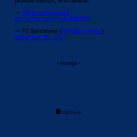
provide assists, and defend.❞
—
@FerranTorres20
pic.twitter.com/7wEyKRqtDX
— FC Barcelona (
@FCBarcelona
)
December 28, 2021
- Anzeige -