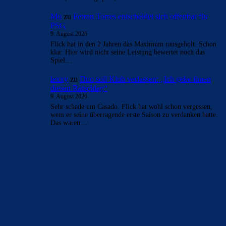
Mo
zu
Ferran Torres entscheidet sich offenbar für
PSG
9. August 2026
Flick hat in den 2 Jahren das Maximum rausgeholt. Schon
klar. Hier wird nicht seine Leistung bewertet noch das
Spiel…
lexxy
zu
Duo soll Klub verlassen: „Ich gebe ihnen
diesen Ratschlag“
9. August 2026
Sehr schade um Casado. Flick hat wohl schon vergessen,
wem er seine überragende erste Saison zu verdanken hatte.
Das waren…
BILDERGALERIEN
Barça zurück im Camp Nou: Der große Comeback-Tag in Bildern
22. November 2025
Heim und auswärts: Das sollen die Trikots von Barça für die Saison
2025/26 sein