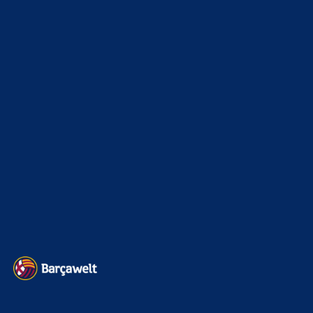
xTop News
4119
La Liga
3264
Champions League
1112
Interview & PK
888
Sonstiges
675
Kader
626
Transfermarkt
602
Impressum
Datenschutz
Kontakt