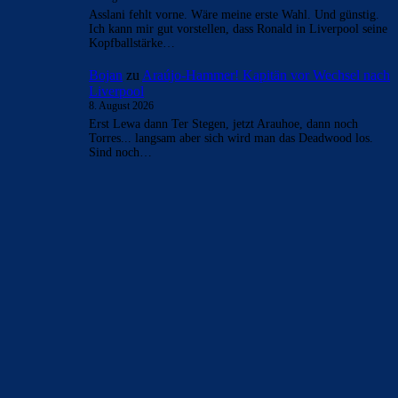
Asslani fehlt vorne. Wäre meine erste Wahl. Und günstig.
Ich kann mir gut vorstellen, dass Ronald in Liverpool seine
Kopfballstärke…
Bojan
zu
Araújo-Hammer! Kapitän vor Wechsel nach
Liverpool
8. August 2026
Erst Lewa dann Ter Stegen, jetzt Arauhoe, dann noch
Torres... langsam aber sich wird man das Deadwood los.
Sind noch…
BILDERGALERIEN
Barça zurück im Camp Nou: Der große Comeback-Tag in Bildern
22. November 2025
Heim und auswärts: Das sollen die Trikots von Barça für die Saison
2025/26 sein
6. Januar 2025
WEITERE KATEGORIEN
News
4694