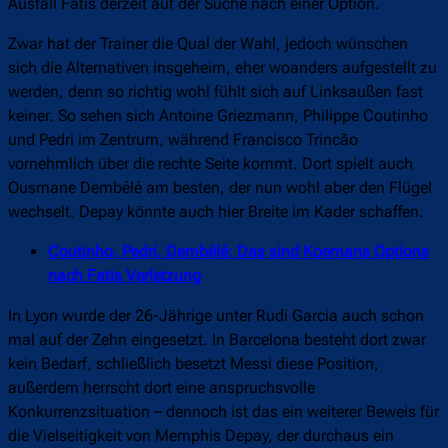
Ausfall Fatis derzeit auf der Suche nach einer Option.
Zwar hat der Trainer die Qual der Wahl, jedoch wünschen
sich die Alternativen insgeheim, eher woanders aufgestellt zu
werden, denn so richtig wohl fühlt sich auf Linksaußen fast
keiner. So sehen sich Antoine Griezmann, Philippe Coutinho
und Pedri im Zentrum, während Francisco Trincão
vornehmlich über die rechte Seite kommt. Dort spielt auch
Ousmane Dembélé am besten, der nun wohl aber den Flügel
wechselt. Depay könnte auch hier Breite im Kader schaffen.
Coutinho, Pedri, Dembélé: Das sind Koemans Options
nach Fatis Verletzung
In Lyon wurde der 26-Jährige unter Rudi Garcia auch schon
mal auf der Zehn eingesetzt. In Barcelona besteht dort zwar
kein Bedarf, schließlich besetzt Messi diese Position,
außerdem herrscht dort eine anspruchsvolle
Konkurrenzsituation – dennoch ist das ein weiterer Beweis für
die Vielseitigkeit von Memphis Depay, der durchaus ein