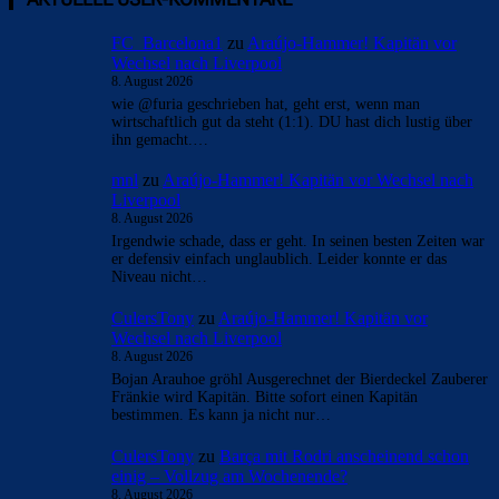
FC_Barcelona1
zu
Araújo-Hammer! Kapitän vor
Wechsel nach Liverpool
8. August 2026
wie @furia geschrieben hat, geht erst, wenn man
wirtschaftlich gut da steht (1:1). DU hast dich lustig über
ihn gemacht.…
mnl
zu
Araújo-Hammer! Kapitän vor Wechsel nach
Liverpool
8. August 2026
Irgendwie schade, dass er geht. In seinen besten Zeiten war
er defensiv einfach unglaublich. Leider konnte er das
Niveau nicht…
CulersTony
zu
Araújo-Hammer! Kapitän vor
Wechsel nach Liverpool
8. August 2026
Bojan Arauhoe gröhl Ausgerechnet der Bierdeckel Zauberer
Fränkie wird Kapitän. Bitte sofort einen Kapitän
bestimmen. Es kann ja nicht nur…
CulersTony
zu
Barça mit Rodri anscheinend schon
einig – Vollzug am Wochenende?
8. August 2026