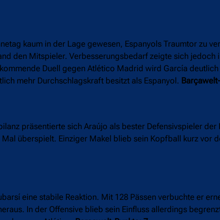
hnetag kaum in der Lage gewesen, Espanyols Traumtor zu ver
 fand den Mitspieler. Verbesserungsbedarf zeigte sich jedoch 
s kommende Duell gegen Atlético Madrid wird García deutlich 
lich mehr Durchschlagskraft besitzt als Espanyol.
Barçawelt-
nz präsentierte sich Araújo als bester Defensivspieler der 
Mal überspielt. Einziger Makel blieb sein Kopfball kurz vor d
barsí eine stabile Reaktion. Mit 128 Pässen verbuchte er er
eraus. In der Offensive blieb sein Einfluss allerdings begrenz