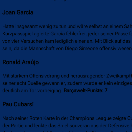
Joan García
Hatte insgesamt wenig zu tun und wäre selbst an einem Sa
Kurzpassspiel agierte García fehlerfrei, jeder seiner Pässe
von vier Versuchen kam lediglich einer an. Mit Blick auf da
sein, da die Mannschaft von Diego Simeone offensiv wesent
Ronald Araújo
Mit starkem Offensivdrang und herausragender Zweikampfbila
seiner acht Duelle gewann er, zudem wurde er kein einziges 
deutlich am Tor vorbeiging.
Barçawelt-Punkte: 7
Pau Cubarsí
Nach seiner Roten Karte in der Champions League zeigte Cu
der Partie und lenkte das Spiel souverän aus der Defensive h