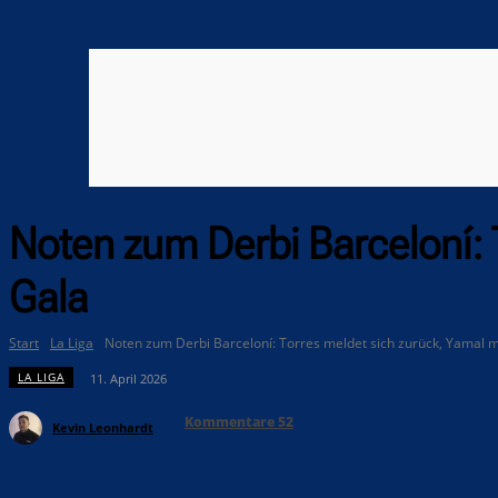
Noten zum Derbi Barceloní: 
Gala
Start
La Liga
Noten zum Derbi Barceloní: Torres meldet sich zurück, Yamal m
LA LIGA
11. April 2026
Kommentare
52
Kevin Leonhardt