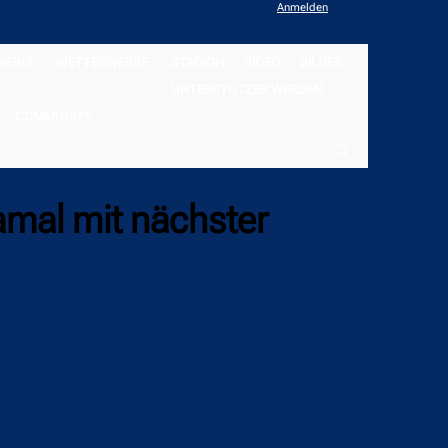
Anmelden
NEWS
WETTBEWERBE
STADION
VIDEO
BILDER
UNTERSTÜTZER WERDEN
COMMUNITY
amal mit nächster