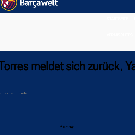
STARTSEITE
VERMISCHTES
Torres meldet sich zurück, Y
it nächster Gala
- Anzeige -