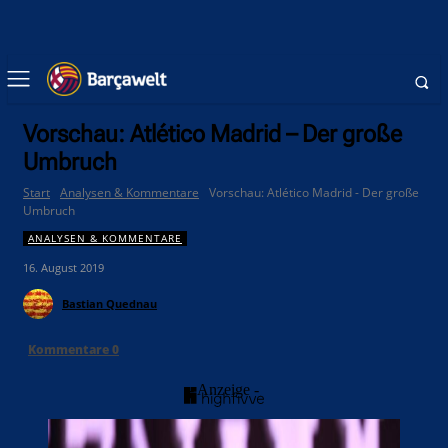
Vorschau: Atlético Madrid – Der große
Umbruch
Start
Analysen & Kommentare
Vorschau: Atlético Madrid - Der große
Umbruch
ANALYSEN & KOMMENTARE
16. August 2019
Bastian Quednau
Kommentare
0
- Anzeige -