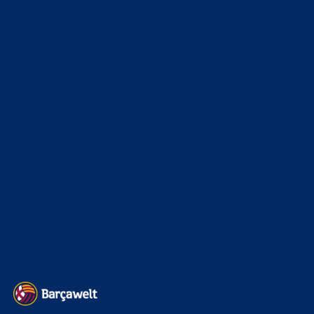
News
4697
xTop News
4124
La Liga
3264
Champions League
1112
Interview & PK
888
Sonstiges
675
Kader
626
Transfermarkt
605
Impressum
Datenschutz
Kontakt