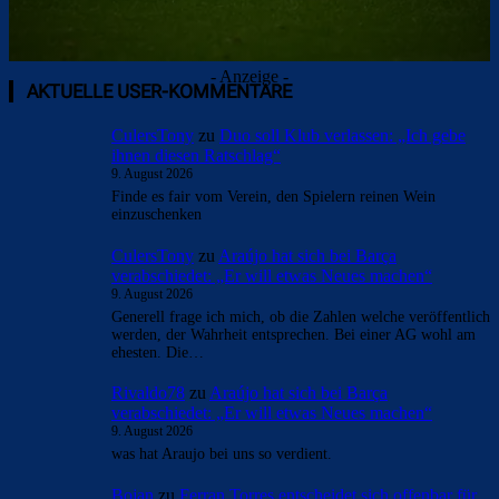
- Anzeige -
AKTUELLE USER-KOMMENTARE
CulersTony
zu
Duo soll Klub verlassen: „Ich gebe
ihnen diesen Ratschlag“
9. August 2026
Finde es fair vom Verein, den Spielern reinen Wein
einzuschenken
CulersTony
zu
Araújo hat sich bei Barça
verabschiedet: „Er will etwas Neues machen“
9. August 2026
Generell frage ich mich, ob die Zahlen welche veröffentlich
werden, der Wahrheit entsprechen. Bei einer AG wohl am
ehesten. Die…
Rivaldo78
zu
Araújo hat sich bei Barça
verabschiedet: „Er will etwas Neues machen“
9. August 2026
was hat Araujo bei uns so verdient.
Bojan
zu
Ferran Torres entscheidet sich offenbar für