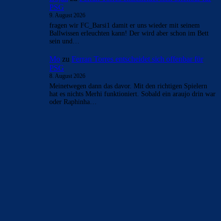
PSG
9. August 2026
fragen wir FC_Barsi1 damit er uns wieder mit seinem
Ballwissen erleuchten kann! Der wird aber schon im Bett
sein und…
Mo
zu
Ferran Torres entscheidet sich offenbar für
PSG
8. August 2026
Meinetwegen dann das davor. Mit den richtigen Spielern
hat es nichts Merhi funktioniert. Sobald ein araujo drin war
oder Raphinha…
BILDERGALERIEN
Barça zurück im Camp Nou: Der große Comeback-Tag in Bildern
22. November 2025
Heim und auswärts: Das sollen die Trikots von Barça für die Saison
2025/26 sein
6. Januar 2025
WEITERE KATEGORIEN