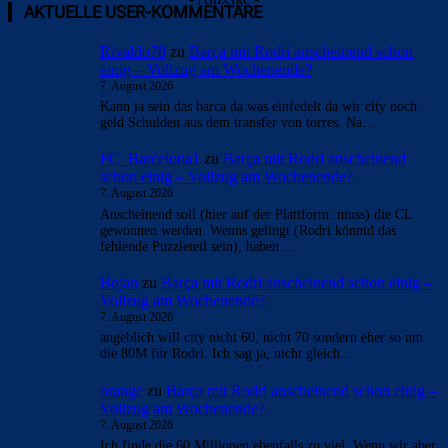
AKTUELLE USER-KOMMENTARE
Rivaldo78
zu
Barça mit Rodri anscheinend schon
einig – Vollzug am Wochenende?
7. August 2026
Kann ja sein das barca da was einfedelt da wir city noch
geld Schulden aus dem transfer von torres. Na…
FC_Barcelona1
zu
Barça mit Rodri anscheinend
schon einig – Vollzug am Wochenende?
7. August 2026
Anscheinend soll (hier auf der Plattform: muss) die CL
gewonnen werden. Wenns gelingt (Rodri könntd das
fehlende Puzzleteil sein), haben…
Bojan
zu
Barça mit Rodri anscheinend schon einig –
Vollzug am Wochenende?
7. August 2026
angeblich will city nicht 60, nicht 70 sondern eher so um
die 80M für Rodri. Ich sag ja, nicht gleich…
orange
zu
Barça mit Rodri anscheinend schon einig –
Vollzug am Wochenende?
7. August 2026
Ich finde die 60 Millionen ebenfalls zu viel. Wenn wir aber