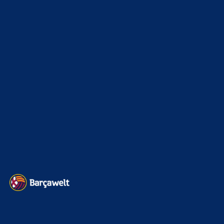
La Liga
3264
Champions League
1112
Interview & PK
888
Sonstiges
675
Kader
626
Transfermarkt
601
Impressum
Datenschutz
Kontakt