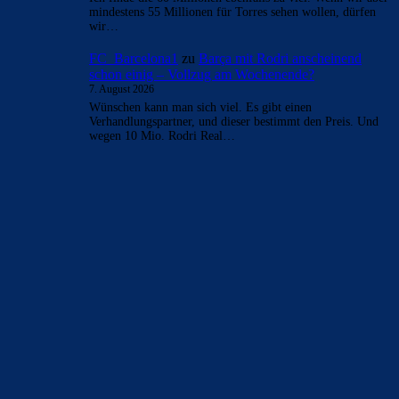
mindestens 55 Millionen für Torres sehen wollen, dürfen
wir…
FC_Barcelona1
zu
Barça mit Rodri anscheinend
schon einig – Vollzug am Wochenende?
7. August 2026
Wünschen kann man sich viel. Es gibt einen
Verhandlungspartner, und dieser bestimmt den Preis. Und
wegen 10 Mio. Rodri Real…
BILDERGALERIEN
Barça zurück im Camp Nou: Der große Comeback-Tag in Bildern
22. November 2025
Heim und auswärts: Das sollen die Trikots von Barça für die Saison
2025/26 sein
6. Januar 2025
WEITERE KATEGORIEN
News
4693
xTop News
4118