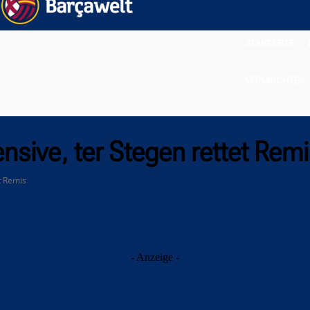
STARTSEITE
VERMISCHTES
sive, ter Stegen rettet Remi
t Remis
- Anzeige -