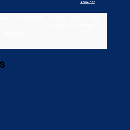
Anmelden
NEWS
WETTBEWERBE
STADION
VIDEO
BILDER
UNTERSTÜTZER WERDEN
COMMUNITY
s