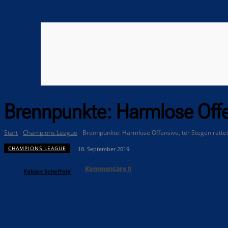
Brennpunkte: Harmlose Offen
Start
Champions League
Brennpunkte: Harmlose Offensive, ter Stegen rette
CHAMPIONS LEAGUE
18. September 2019
Kommentare
0
Fabian Scheffold