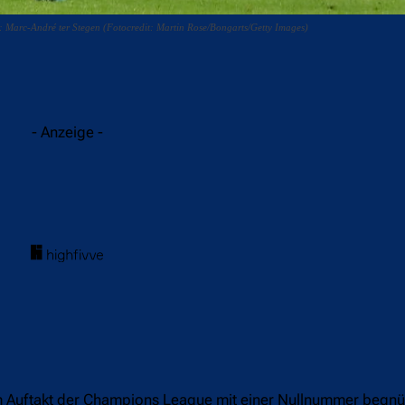
: Marc-André ter Stegen (Fotocredit: Martin Rose/Bongarts/Getty Images)
acebook
Twitter
WhatsApp
- Anzeige -
m Auftakt der Champions League mit einer Nullnummer begnü