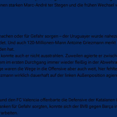
einen starken Marc-André ter Stegen und die frühen Wechsel 
est machen oder für Gefahr sorgen – der Uruguayer wurde nahez
t. Und auch 120-Millionen-Mann Antoine Griezmann merkt 
nden hat.
konnte auch er nicht ausstrahlen. Zuweilen agierte er zwisch
llem im ersten Durchgang immer wieder fleißig in der Abwehra
lge waren die Wege in die Offensive aber auch weit, hier fehl
zmann wirklich dauerhaft auf der linken Außenposition agier
nd den FC Valencia offenbarte die Defensive der Katalanen
anken für Gefahr sorgten, konnte sich der BVB gegen Barça 
rarbeiten.