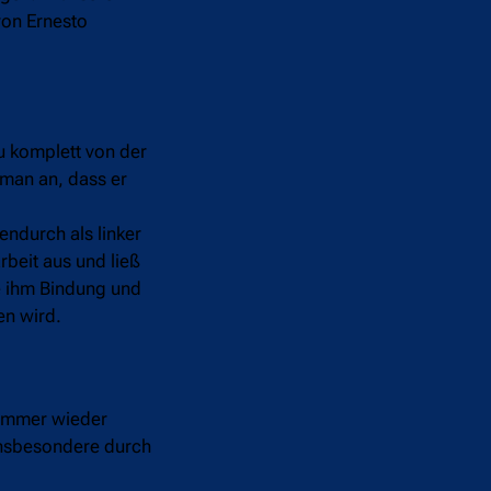
von Ernesto
u komplett von der
man an, dass er
endurch als linker
rbeit aus und ließ
te ihm Bindung und
en wird.
 immer wieder
insbesondere durch