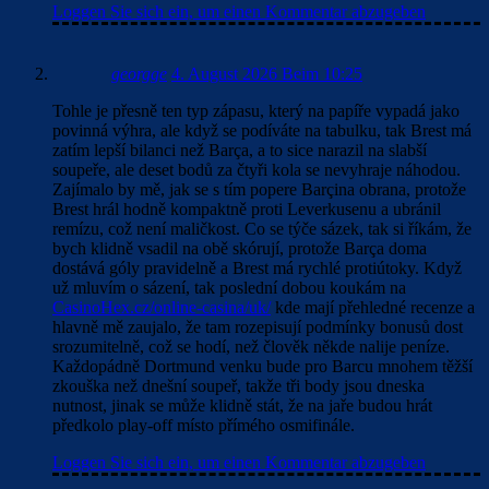
Loggen Sie sich ein, um einen Kommentar abzugeben
georgge
4. August 2026 Beim 10:25
Tohle je přesně ten typ zápasu, který na papíře vypadá jako
povinná výhra, ale když se podíváte na tabulku, tak Brest má
zatím lepší bilanci než Barça, a to sice narazil na slabší
soupeře, ale deset bodů za čtyři kola se nevyhraje náhodou.
Zajímalo by mě, jak se s tím popere Barçina obrana, protože
Brest hrál hodně kompaktně proti Leverkusenu a ubránil
remízu, což není maličkost. Co se týče sázek, tak si říkám, že
bych klidně vsadil na obě skórují, protože Barça doma
dostává góly pravidelně a Brest má rychlé protiútoky. Když
už mluvím o sázení, tak poslední dobou koukám na
CasinoHex.cz/online-casina/uk/
kde mají přehledné recenze a
hlavně mě zaujalo, že tam rozepisují podmínky bonusů dost
srozumitelně, což se hodí, než člověk někde nalije peníze.
Každopádně Dortmund venku bude pro Barcu mnohem těžší
zkouška než dnešní soupeř, takže tři body jsou dneska
nutnost, jinak se může klidně stát, že na jaře budou hrát
předkolo play-off místo přímého osmifinále.
Loggen Sie sich ein, um einen Kommentar abzugeben