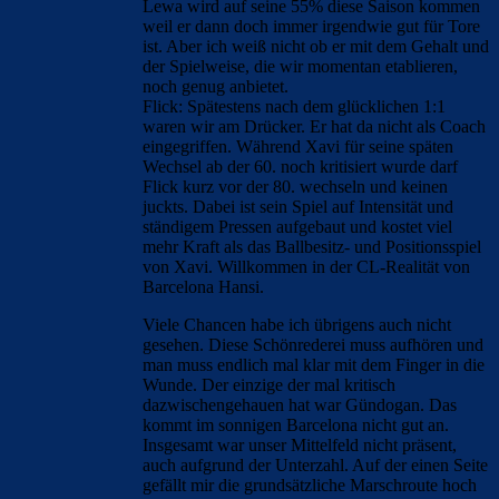
Lewa wird auf seine 55% diese Saison kommen
weil er dann doch immer irgendwie gut für Tore
ist. Aber ich weiß nicht ob er mit dem Gehalt und
der Spielweise, die wir momentan etablieren,
noch genug anbietet.
Flick: Spätestens nach dem glücklichen 1:1
waren wir am Drücker. Er hat da nicht als Coach
eingegriffen. Während Xavi für seine späten
Wechsel ab der 60. noch kritisiert wurde darf
Flick kurz vor der 80. wechseln und keinen
juckts. Dabei ist sein Spiel auf Intensität und
ständigem Pressen aufgebaut und kostet viel
mehr Kraft als das Ballbesitz- und Positionsspiel
von Xavi. Willkommen in der CL-Realität von
Barcelona Hansi.
Viele Chancen habe ich übrigens auch nicht
gesehen. Diese Schönrederei muss aufhören und
man muss endlich mal klar mit dem Finger in die
Wunde. Der einzige der mal kritisch
dazwischengehauen hat war Gündogan. Das
kommt im sonnigen Barcelona nicht gut an.
Insgesamt war unser Mittelfeld nicht präsent,
auch aufgrund der Unterzahl. Auf der einen Seite
gefällt mir die grundsätzliche Marschroute hoch