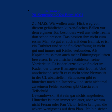
el_tiburon
20. September 2024 Beim 10:01
Zu MAtS: Wir wollen unter Flick weg von
diesem gefährlichen kurzen/flachen Bällen vor
dem eigenen Tor, besonders weil uns viele Teams
dort schon pressen. Das passiert ihm nicht zum
ersten Mal. So gut er auch mit dem Ball ist, er ist
ein Torhüter und seine Spieleröffnung ist nicht
gut und immer mit Risiko verbunden. Als
Kapitän muss man auch mehr Führungsqualitäten
beweisen. Er verunsichert stattdessen seine
Vorderleute. Er ist der letzte aktive Spieler im
Kader, der unsere Blamagen miterlebt hat. Und
anscheinend schafft er es nicht seine Nervosität
in der CL abzustellen. Stattdessen gibt er
hinterher noch ein Interview und steht nicht mal
zu seinem Fehler sondern gibt Garcia eine
Teilschuld.
Lewandowski: Hat rein gar nichts angeboten.
Hinterher ist man immer schlauer, aber warum
nicht Ferran oder Pau Victor früher bringen, die
ackern wenigstens auf dem Platz. Ich bin sicher