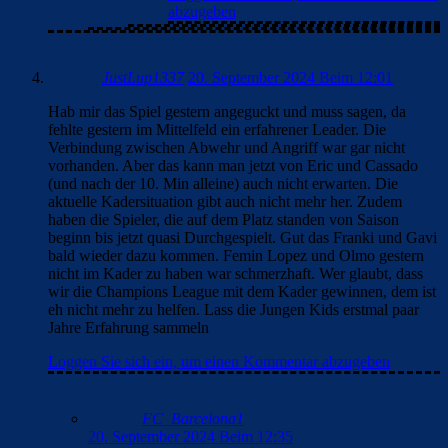
abzugeben
JustLup1337
20. September 2024 Beim 12:01
Hab mir das Spiel gestern angeguckt und muss sagen, da
fehlte gestern im Mittelfeld ein erfahrener Leader. Die
Verbindung zwischen Abwehr und Angriff war gar nicht
vorhanden. Aber das kann man jetzt von Eric und Cassado
(und nach der 10. Min alleine) auch nicht erwarten. Die
aktuelle Kadersituation gibt auch nicht mehr her. Zudem
haben die Spieler, die auf dem Platz standen von Saison
beginn bis jetzt quasi Durchgespielt. Gut das Franki und Gavi
bald wieder dazu kommen. Femin Lopez und Olmo gestern
nicht im Kader zu haben war schmerzhaft. Wer glaubt, dass
wir die Champions League mit dem Kader gewinnen, dem ist
eh nicht mehr zu helfen. Lass die Jungen Kids erstmal paar
Jahre Erfahrung sammeln
Loggen Sie sich ein, um einen Kommentar abzugeben
FC_Barcelona1
20. September 2024 Beim 12:35