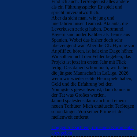
Find ich auch. TerStegen ist alles andere
als ein Führungsspieler. Er spielt und
spricht unverantwortlich.
Aber da sieht man, wie jung und
unerfahren unser Team ist. Atalanta, die
Leverkusen zerlegt haben, Dortmund,
Bayern sind ander Kaliber als Teams aus
Spanien. Wobei das bisher doch sehr
überzeugend war. Aber die CL-Hymne vor
Anpfiff zu hören, ist halt eine Etage höher.
Wir sollten nicht den Fehler begehen, das
Projekt ist jetzt im ersten Jahr mit Flick
fertig. Das dauert schon noch, wir haben
die jüngste Mannschaft in LaLiga. 2026,
wenn wir wieder echte Heimspiele haben,
Geld und die Erfahrung bei den
Youngsters gewachsen ist, dann kanns in
der Tat was Großes werden.
Ja und spätestens dann auch mit einem
neuen Torhüter. Mich enttäuscht TerStegen
schon länger. Von seiner Prime ist der
meilenweit entfernt
Loggen Sie sich ein, um einen Kommentar
abzugeben