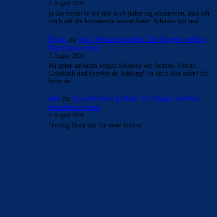
5. August 2026
ja das versuche ich mir auch jeden tag einzureden, dass ich
mich auf die kommende saison freue. Schauen wir mal…
Bojan
zu
Ajax-Wechsel perfekt: Ter Stegen verlässt
Barcelona erneut
5. August 2026
Na unter anderem wegen Spielern wir Arahoe, Ferran
Goldfisch und Frenkie de Schlong! Ist doch klar oder? Ich
liebe sie…
mnl
zu
Ajax-Wechsel perfekt: Ter Stegen verlässt
Barcelona erneut
5. August 2026
*richtig Bock auf die neue Saison
BILDERGALERIEN
Barça zurück im Camp Nou: Der große Comeback-Tag in Bildern
22. November 2025
Heim und auswärts: Das sollen die Trikots von Barça für die Saison