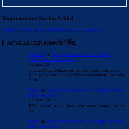
Kommentieren Sie den Artikel
Loggen Sie sich ein, um einen Kommentar abzugeben
- Anzeige -
AKTUELLE USER-KOMMENTARE
Alma-03
zu
Ajax-Wechsel perfekt: Ter Stegen
verlässt Barcelona erneut
6. August 2026
@dinho84culer Schaun wir mal, aber schön wäre es doch,
wenn wir uns hier rein sportlich fetzen könnten. Aber nein,
dafür…
Bojan
zu
Ajax-Wechsel perfekt: Ter Stegen verlässt
Barcelona erneut
5. August 2026
BTW: Asslani ist vom Markt! eine option weniger, here we
go.
Bojan
zu
Ajax-Wechsel perfekt: Ter Stegen verlässt
Barcelona erneut