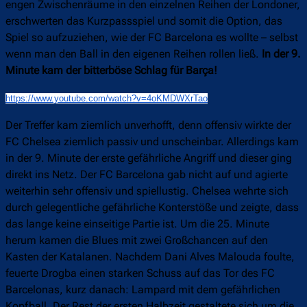
engen Zwischenräume in den einzelnen Reihen der Londoner,
erschwerten das Kurzpassspiel und somit die Option, das
Spiel so aufzuziehen, wie der FC Barcelona es wollte – selbst
wenn man den Ball in den eigenen Reihen rollen ließ.
In der 9.
Minute kam der bitterböse Schlag für Barça!
https://www.youtube.com/watch?
v=4oKMDWXrTao
Der Treffer kam ziemlich unverhofft, denn offensiv wirkte der
FC Chelsea ziemlich passiv und unscheinbar. Allerdings kam
in der 9. Minute der erste gefährliche Angriff und dieser ging
direkt ins Netz. Der FC Barcelona gab nicht auf und agierte
weiterhin sehr offensiv und spiellustig. Chelsea wehrte sich
durch gelegentliche gefährliche Konterstöße und zeigte, dass
das lange keine einseitige Partie ist. Um die 25. Minute
herum kamen die Blues mit zwei Großchancen auf den
Kasten der Katalanen. Nachdem Dani Alves Malouda foulte,
feuerte Drogba einen starken Schuss auf das Tor des FC
Barcelonas, kurz danach: Lampard mit dem gefährlichen
Kopfball. Der Rest der ersten Halbzeit gestaltete sich um die