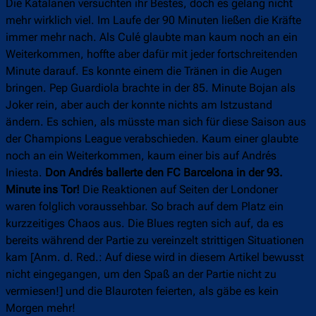
Die Katalanen versuchten ihr Bestes, doch es gelang nicht
mehr wirklich viel. Im Laufe der 90 Minuten ließen die Kräfte
immer mehr nach. Als Culé glaubte man kaum noch an ein
Weiterkommen, hoffte aber dafür mit jeder fortschreitenden
Minute darauf. Es konnte einem die Tränen in die Augen
bringen. Pep Guardiola brachte in der 85. Minute Bojan als
Joker rein, aber auch der konnte nichts am Istzustand
ändern. Es schien, als müsste man sich für diese Saison aus
der Champions League verabschieden. Kaum einer glaubte
noch an ein Weiterkommen, kaum einer bis auf Andrés
Iniesta.
Don Andrés ballerte den FC Barcelona in der 93.
Minute ins Tor!
Die Reaktionen auf Seiten der Londoner
waren folglich voraussehbar. So brach auf dem Platz ein
kurzzeitiges Chaos aus. Die Blues regten sich auf, da es
bereits während der Partie zu vereinzelt strittigen Situationen
kam [Anm. d. Red.: Auf diese wird in diesem Artikel bewusst
nicht eingegangen, um den Spaß an der Partie nicht zu
vermiesen!] und die Blauroten feierten, als gäbe es kein
Morgen mehr!