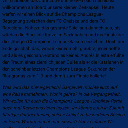
Wir schreiben das Jahr 2009 und heißen euch herzlichst
willkommen an Board unserer kleinen Zeitkapsel. Heute
werfen wir einen Blick auf die Champions League-
Begegnung zwischen dem FC Chelsea und dem FC
Barcelona. Nahezu das gesamte Spiel sah danach aus, als
würden die Blues die Katze im Sack haben und ins Finale der
diesjährigen Champions League-Saison einziehen. Doch am
Ende geschah das, woran keiner mehr glaubte, jeder hoffte
und als es geschah,verstand es keiner. Andrés Iniesta erfüllte
den Traum eines ziemlich jeden Culés als er die Katalanen in
den scheinbar letzten Champions League-Sekunden der
Blaugranas zum 1-1 und damit zum Finale ballerte!
Was wird das hier eigentlich? Barçawelt möchte euch auf
eine Reise mitnehmen. Wohin geht’s? In die Vergangenheit.
Wir wollen für euch die Champions-League-Halbfinal-Partie
noch mal Revue passieren lassen. Ihr könnte euch in Zukunft
häufiger darüber freuen, solche Artikel zu besonderen Spielen
zu lesen. Warum macht man sowas? Ganz einfach! Wir