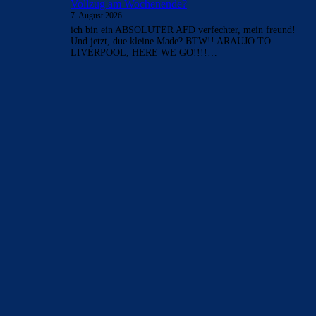
Vollzug am Wochenende?
7. August 2026
ich bin ein ABSOLUTER AFD verfechter, mein freund!
Und jetzt, due kleine Made? BTW!! ARAUJO TO
LIVERPOOL, HERE WE GO!!!!…
BILDERGALERIEN
Barça zurück im Camp Nou: Der große Comeback-Tag in Bildern
22. November 2025
Heim und auswärts: Das sollen die Trikots von Barça für die Saison
2025/26 sein
6. Januar 2025
WEITERE KATEGORIEN
News
4693
xTop News
4118
La Liga
3264
Champions League
1112
Interview & PK
888