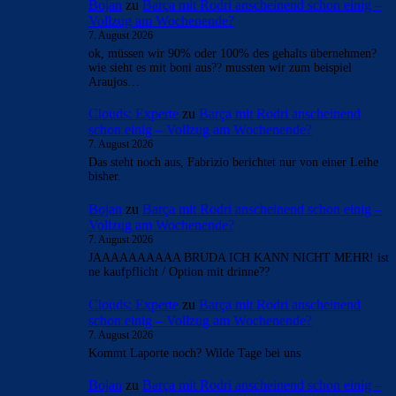
Bojan
zu
Barça mit Rodri anscheinend schon einig –
Vollzug am Wochenende?
7. August 2026
ok, müssen wir 90% oder 100% des gehalts übernehmen?
wie sieht es mit boni aus?? mussten wir zum beispiel
Araujos…
Clouds: Experte
zu
Barça mit Rodri anscheinend
schon einig – Vollzug am Wochenende?
7. August 2026
Das steht noch aus, Fabrizio berichtet nur von einer Leihe
bisher.
Bojan
zu
Barça mit Rodri anscheinend schon einig –
Vollzug am Wochenende?
7. August 2026
JAAAAAAAAAA BRUDA ICH KANN NICHT MEHR! ist
ne kaufpflicht / Option mit drinne??
Clouds: Experte
zu
Barça mit Rodri anscheinend
schon einig – Vollzug am Wochenende?
7. August 2026
Kommt Laporte noch? Wilde Tage bei uns
Bojan
zu
Barça mit Rodri anscheinend schon einig –