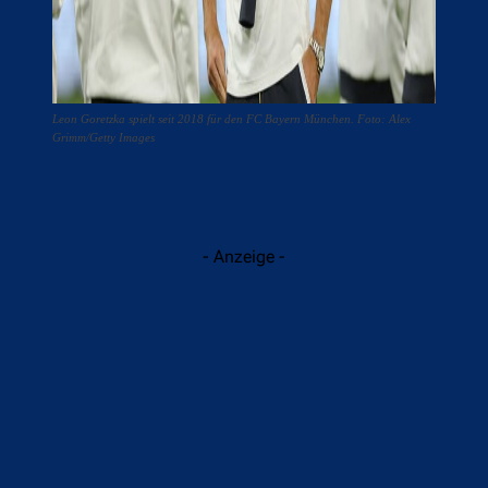
Leon Goretzka spielt seit 2018 für den FC Bayern München. Foto: Alex
Grimm/Getty Images
- Anzeige -