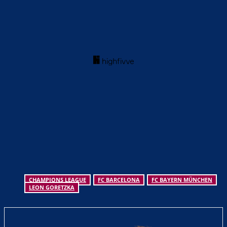
CHAMPIONS LEAGUE
FC BARCELONA
FC BAYERN MÜNCHEN
LEON GORETZKA