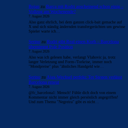
Bojan
zu
Barça mit Rodri anscheinend schon einig –
Vollzug am Wochenende?
7. August 2026
Also ganz ehrlich, bei dem ganzen click-bait gemache auf
X und sich ständig ändernden transfergerüchten um gewisse
Spieler warte ich…
Serino
zu
Rodri gibt Real einen Korb – Barcelona
übernimmt Pole Position
7. August 2026
Also was ich gelesen habe, verlangt Vlahovic ja, trotz
langer Verletzung und Form-/Torkrise, immer noch
"Mondpreise" plus "ähnliches Handgeld wie…
Serino
zu
Ajax-Wechsel perfekt: Ter Stegen verlässt
Barcelona erneut
7. August 2026
@fc_barcelona1: Mensch! Fühle dich doch von einem
Kommentar nicht immer gleich persönlich angegriffen!
Und zum Thema "Negreira" gibt es nicht…
BILDERGALERIEN