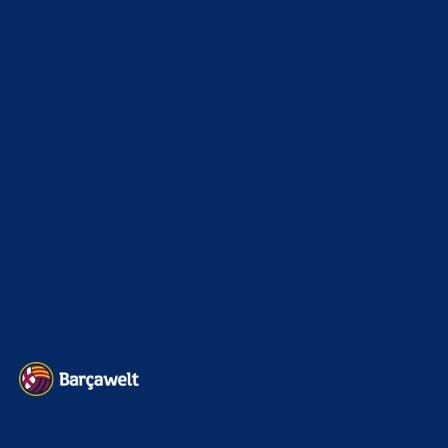
Clouds: Experte
zu
Ajax-Wechsel perfekt: Ter Stegen
verlässt Barcelona erneut
6. August 2026
Echt jetzt? Everybody calm down…
BILDERGALERIEN
Barça zurück im Camp Nou: Der große Comeback-Tag in Bildern
22. November 2025
Heim und auswärts: Das sollen die Trikots von Barça für die Saison
2025/26 sein
6. Januar 2025
WEITERE KATEGORIEN
News
4692
xTop News
4117
La Liga
3264
Champions League
1112
Interview & PK
888