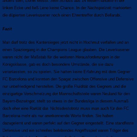
anders sein, Lionel Messi. Sein Schuss aus 14 Metern landete in der
linken Ecke und ließ Leno keine Chance. In der Nachspielzeit markierten
die düpierten Leverkusener noch einen Ehrentreffer durch Bellarabi.
Fazit
Man darf trotz des Kantersieges jetzt nicht in Hochmut verfallen und an
einen Spaziergang in der Champions League glauben. Die Leverkusener
waren nicht der Maßstab für die weiteren Herausforderungen in der
Königsklasse, gab es doch besondere Umstände, die sie dazu
veranlassten, so zu spielen. Sie hatten keine Erfahrung mit dem Gegner
FC Barcelona und konnten den Spagat zwischen Offensive und Defensive
nur unbefriedigend herstellen. Die große Fluidität des Gegners und die
einzigartige Verschmelzung der Mannschaftsteile waren Neuland für den
Bayern-Bezwinger, stellt so etwas in der Bundesliga in diesem Ausmaß
doch eher eine Rarität dar. Nichtsdestotrotz muss man auch für den FC
Barcelona mehr als nur anerkennende Worte finden. Sie haben
dazugelernt und waren perfekt auf den Gegner eingestellt. Eine standfeste
Defensive und ein schnelles belebendes Angriffsspiel waren Träger des