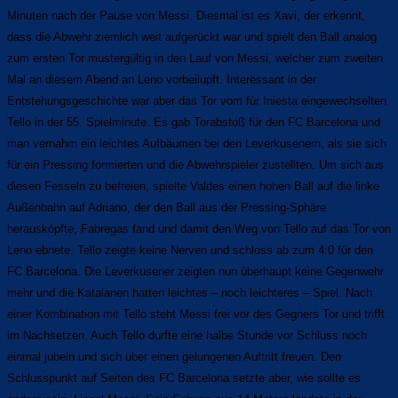
Minuten nach der Pause von Messi. Diesmal ist es Xavi, der erkennt,
dass die Abwehr ziemlich weit aufgerückt war und spielt den Ball analog
zum ersten Tor mustergültig in den Lauf von Messi, welcher zum zweiten
Mal an diesem Abend an Leno vorbeilupft. Interessant in der
Entstehungsgeschichte war aber das Tor vom für Iniesta eingewechselten
Tello in der 55. Spielminute. Es gab Torabstoß für den FC Barcelona und
man vernahm ein leichtes Aufbäumen bei den Leverkusenern, als sie sich
für ein Pressing formierten und die Abwehrspieler zustellten. Um sich aus
diesen Fesseln zu befreien, spielte Valdes einen hohen Ball auf die linke
Außenbahn auf Adriano, der den Ball aus der Pressing-Sphäre
herausköpfte, Fabregas fand und damit den Weg von Tello auf das Tor von
Leno ebnete. Tello zeigte keine Nerven und schloss ab zum 4:0 für den
FC Barcelona. Die Leverkusener zeigten nun überhaupt keine Gegenwehr
mehr und die Katalanen hatten leichtes – noch leichteres – Spiel. Nach
einer Kombination mit Tello steht Messi frei vor des Gegners Tor und trifft
im Nachsetzen. Auch Tello durfte eine halbe Stunde vor Schluss noch
einmal jubeln und sich über einen gelungenen Auftritt freuen. Den
Schlusspunkt auf Seiten des FC Barcelona setzte aber, wie sollte es