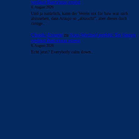
Jetzt mischt auch Barcelona mit
6. August 2026
Die königlichen haben es aber trotzdem „schön“. 125m für
Diomande? Das ist definitiv der teuerste Transfer der je mit
der…
Clouds: Experte
zu
Ajax-Wechsel perfekt: Ter Stegen
verlässt Barcelona erneut
6. August 2026
Geht ihm in GEWISSEN Dingen nicht auf dem Leim.
Alma ich hab ein Auge auf dich… hahaha du bist doch…
FC_Barcelona1
zu
Ajax-Wechsel perfekt: Ter Stegen
verlässt Barcelona erneut
6. August 2026
@alma Dass du jetzt nicht mehr auftauchst, war zu
erwarten. Ich sags seit Jahren. Du bist ein falscher 50iger,
der…
Clouds: Experte
zu
Ajax-Wechsel perfekt: Ter Stegen
verlässt Barcelona erneut
6. August 2026
Und ja natürlich, kann der Verein nix für bzw war nich
abzusehen, dass Araujo so „abtaucht“, aber dieses doch
riesige…