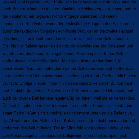
Deutschland regelrecht vom Platz. Die Leverkusener, die am Wochenende
noch Bayern München einen empfindlichen Schlag verpasst haben, hatten
der katalanischen Urgewalt nichts entgegenzusetzen und waren
chancenlos. Begünstigt wurde der denkwürdige Ausgang des Spiels auch
durch die taktischen Vorgaben von Robin Dutt, der an die zweite Halbzeit
des Hinspiels anknüpfte und das Glück in weiten hohen Bällen suchte.
Drei bis vier Spieler gesellten sich zu der Abwehrkette der Katalanen und
warteten auf die hohen Hereingaben ihrer Abwehrspieler. In der Mitte
klaffte derweil eine große Lücke. Man spekulierte wieder darauf, in
unmittelbarer Strafraumnähe den zweiten Ball zu erobern und hoffte, dass
im gegnerischen Defensivverbund Unordnung einkehrt. Doch es blieb beim
Wunsch, Erfolge blieben ihnen mit diesem Ansatz verwehrt. Zu kompakt
und zu dicht standen die Spieler des FC Barcelona in der Defensive, und
auch der zweite Ball landete regelmäßig bei ihnen, weil sie es verstanden,
Überzahlsituationen in der Defensive zu schaffen. Fabregas, Iniesta und
sogar Pedro ließen sich zurückfallen und unterstützten so die Defensive.
Die Abwehr und das Mittelfeld der Katalanen rückten dicht aneinander und
eroberten den Ball mühelos. Die im Mittelfeld entstandene Lücke wurde
von Messi ausgefüllt, sodass bei Ballgewinn ein schnelles Spiel nach