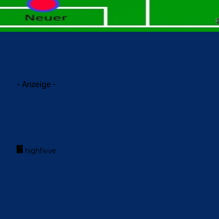
acebook
Twitter
WhatsApp
- Anzeige -