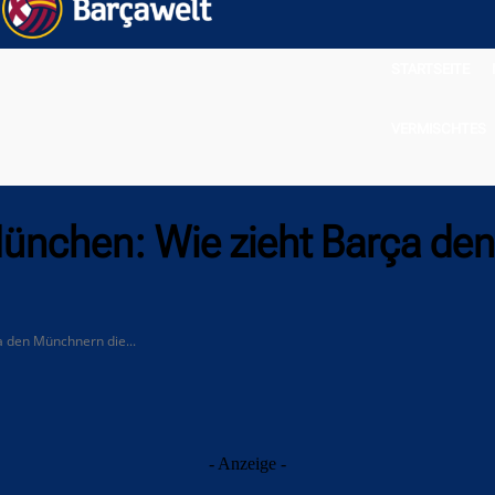
STARTSEITE
VERMISCHTES
ünchen: Wie zieht Barça de
a den Münchnern die...
- Anzeige -