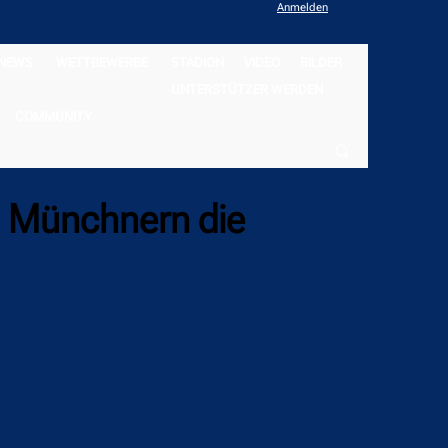
Anmelden
NEWS
WETTBEWERBE
STADION
VIDEO
BILDER
UNTERSTÜTZER WERDEN
COMMUNITY
n Münchnern die