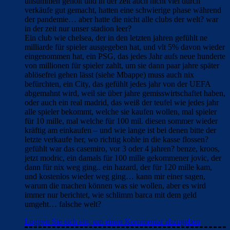
unsummen geholt und in der zeit auch nicht viel durch
verkäufe gut gemacht, hatten eine schwierige phase während
der pandemie… aber hatte die nicht alle clubs der welt? war
in der zeit nur unser stadion leer?
Ein club wie chelsea, der in den letzten jahren gefühlt ne
milliarde für spieler ausgegeben hat, und vlt 5% davon wieder
eingenommen hat, ein PSG, das jedes Jahr aufs neue hunderte
von millionen für spieler zahlt, um sie dann paar jahre später
ablösefrei gehen lässt (siehe Mbappe) muss auch nix
befürchten, ein City, das gefühlt jedes jahr von der UEFA
abgemahnt wird, weil sie über jahre gemisswirtschaftet haben,
oder auch ein real madrid, das weiß der teufel wie jedes jahr
alle spieler bekommt, welche sie kaufen wollen, mal spieler
für 10 mille, mal welche für 100 mil. diesen sommer wieder
kräftig am einkaufen – und wie lange ist bei denen bitte der
letzte verkaufe her, wo richtig kohle in die kasse flossen?
gefühlt war das casemiro, vor 3 oder 4 jahren? benze, kroos,
jetzt modric, ein damals für 100 mille gekommener jovic, der
dann für nix weg ging.. ein hazard, der für 120 mille kam,
und kostenlos wieder weg ging… kann mir einer sagen,
warum die machen können was sie wollen, aber es wird
immer nur berichtet, wie schlimm barca mit dem geld
umgeht… falsche welt?
Loggen Sie sich ein, um einen Kommentar abzugeben