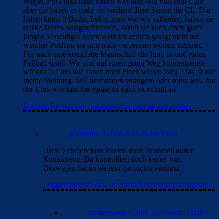
Wegen PSG man kann halten was man will von dem Club
aber die haben es mehr als verdient diese Saison die CL. Die
haben keine 3 Buden bekommen wie wir außerdem haben sie
starke Teams rausgeschmissen. Wenn sie noch einen guten
jungen Verteidiger holen weiß ich errlich gesagt nicht auf
welcher Position sie sich noch verbessern wollen/ können.
Für mich eine komplette Mannschaft die Jung ist und guten
Fußball spielt. Wir sind auf einen guten Weg konzentrieren
wir uns auf uns wir haben noch einen weiten Weg .Das ist nur
meine Meinung. will niemanden verärgern oder sonst was, hat
der Club was falsches gemacht dann ist es halt so.
Loggen Sie sich ein, um einen Kommentar abzugeben
pontormo
4. Juni 2025 Beim 10:48
Diese Scheichclubs spielen doch finanziell außer
Konkurrenz. Da kontrolliert doch keiner was.
Deswegen haben sie rein gar nichts verdient.
Loggen Sie sich ein, um einen Kommentar abzugeben
bretterwand
4. Juni 2025 Beim 11:39