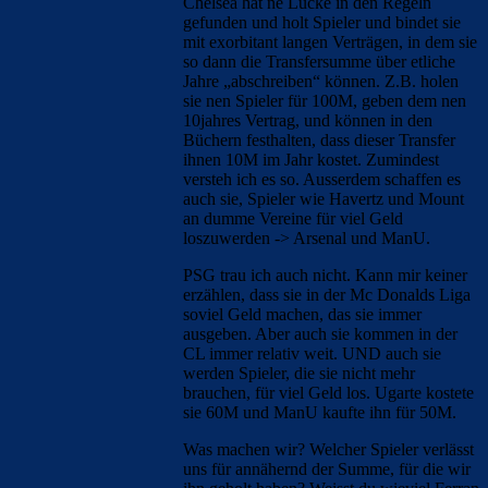
Chelsea hat ne Lücke in den Regeln
gefunden und holt Spieler und bindet sie
mit exorbitant langen Verträgen, in dem sie
so dann die Transfersumme über etliche
Jahre „abschreiben“ können. Z.B. holen
sie nen Spieler für 100M, geben dem nen
10jahres Vertrag, und können in den
Büchern festhalten, dass dieser Transfer
ihnen 10M im Jahr kostet. Zumindest
versteh ich es so. Ausserdem schaffen es
auch sie, Spieler wie Havertz und Mount
an dumme Vereine für viel Geld
loszuwerden -> Arsenal und ManU.
PSG trau ich auch nicht. Kann mir keiner
erzählen, dass sie in der Mc Donalds Liga
soviel Geld machen, das sie immer
ausgeben. Aber auch sie kommen in der
CL immer relativ weit. UND auch sie
werden Spieler, die sie nicht mehr
brauchen, für viel Geld los. Ugarte kostete
sie 60M und ManU kaufte ihn für 50M.
Was machen wir? Welcher Spieler verlässt
uns für annähernd der Summe, für die wir