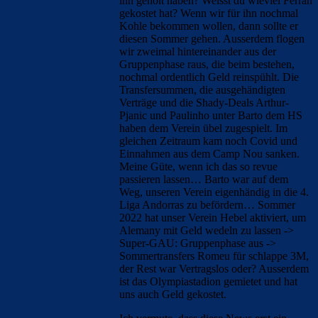
ihn geholt haben? Weisst du wieviel Ferran
gekostet hat? Wenn wir für ihn nochmal
Kohle bekommen wollen, dann sollte er
diesen Sommer gehen. Ausserdem flogen
wir zweimal hintereinander aus der
Gruppenphase raus, die beim bestehen,
nochmal ordentlich Geld reinspühlt. Die
Transfersummen, die ausgehändigten
Verträge und die Shady-Deals Arthur-
Pjanic und Paulinho unter Barto dem HS
haben dem Verein übel zugespielt. Im
gleichen Zeitraum kam noch Covid und
Einnahmen aus dem Camp Nou sanken.
Meine Güte, wenn ich das so revue
passieren lassen… Barto war auf dem
Weg, unseren Verein eigenhändig in die 4.
Liga Andorras zu befördern… Sommer
2022 hat unser Verein Hebel aktiviert, um
Alemany mit Geld wedeln zu lassen ->
Super-GAU: Gruppenphase aus ->
Sommertransfers Romeu für schlappe 3M,
der Rest war Vertragslos oder? Ausserdem
ist das Olympiastadion gemietet und hat
uns auch Geld gekostet.