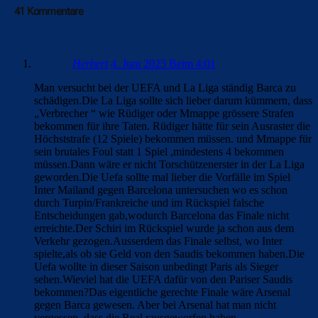
41 Kommentare
Herbert
4. Juni 2025 Beim 4:01
Man versucht bei der UEFA und La Liga ständig Barca zu
schädigen.Die La Liga sollte sich lieber darum kümmern, dass
„Verbrecher “ wie Rüdiger oder Mmappe grössere Strafen
bekommen für ihre Taten. Rüdiger hätte für sein Ausraster die
Höchststrafe (12 Spiele) bekommen müssen. und Mmappe für
sein brutales Foul statt 1 Spiel ,mindestens 4 bekommen
müssen.Dann wäre er nicht Torschützenerster in der La Liga
geworden.Die Uefa sollte mal lieber die Vorfälle im Spiel
Inter Mailand gegen Barcelona untersuchen wo es schon
durch Turpin/Frankreiche und im Rückspiel falsche
Entscheidungen gab,wodurch Barcelona das Finale nicht
erreichte.Der Schiri im Rückspiel wurde ja schon aus dem
Verkehr gezogen.Ausserdem das Finale selbst, wo Inter
spielte,als ob sie Geld von den Saudis bekommen haben.Die
Uefa wollte in dieser Saison unbedingt Paris als Sieger
sehen.Wieviel hat die UEFA dafür von den Pariser Saudis
bekommen?Das eigentliche gerechte Finale wäre Arsenal
gegen Barca gewesen. Aber bei Arsenal hat man nicht
vergessen, dass die Real rausgeworfen haben.