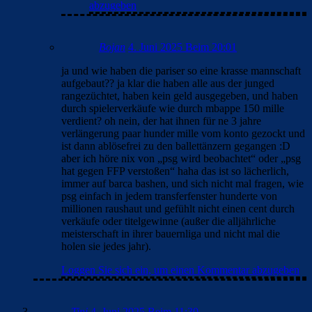
abzugeben
Bojan
4. Juni 2025 Beim 20:01
ja und wie haben die pariser so eine krasse mannschaft
aufgebaut?? ja klar die haben alle aus der junged
rangezüchtet, haben kein geld ausgegeben, und haben
durch spielerverkäufe wie durch mbappe 150 mille
verdient? oh nein, der hat ihnen für ne 3 jahre
verlängerung paar hunder mille vom konto gezockt und
ist dann ablösefrei zu den ballettänzern gegangen :D
aber ich höre nix von „psg wird beobachtet“ oder „psg
hat gegen FFP verstoßen“ haha das ist so lächerlich,
immer auf barca bashen, und sich nicht mal fragen, wie
psg einfach in jedem transferfenster hunderte von
millionen raushaut und gefühlt nicht einen cent durch
verkäufe oder titelgewinne (außer die alljährliche
meisterschaft in ihrer bauernliga und nicht mal die
holen sie jedes jahr).
Loggen Sie sich ein, um einen Kommentar abzugeben
Tini
4. Juni 2025 Beim 11:30