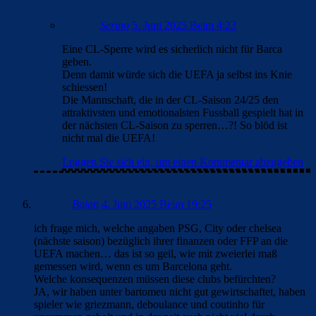
Serino
5. Juni 2025 Beim 4:23
Eine CL-Sperre wird es sicherlich nicht für Barca
geben.
Denn damit würde sich die UEFA ja selbst ins Knie
schiessen!
Die Mannschaft, die in der CL-Saison 24/25 den
attraktivsten und emotionalsten Fussball gespielt hat in
der nächsten CL-Saison zu sperren…?! So blöd ist
nicht mal die UEFA!
Loggen Sie sich ein, um einen Kommentar abzugeben
Bojan
4. Juni 2025 Beim 19:25
ich frage mich, welche angaben PSG, City oder chelsea
(nächste saison) bezüglich ihrer finanzen oder FFP an die
UEFA machen… das ist so geil, wie mit zweierlei maß
gemessen wird, wenn es um Barcelona geht.
Welche konsequenzen müssen diese clubs befürchten?
JA, wir haben unter bartomeu nicht gut gewirtschaftet, haben
spieler wie griezmann, deboulance und coutinho für