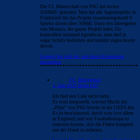
Die CL Mannschaft von PSG hat locker
450Mill+ gekostet. Man hat alle Jugendspieler in
Frankreich für das Projekt zusammengekauft 9
Spieler davon über 50Mill. Dazu den Ideengeber
von Monaco, der ganze Projekt leitet. Da
kontrolliert niemand irgendwas, man darf ja
sogar Schiris bedrohen und kommt ungeschoren
davon.
Loggen Sie sich ein, um einen Kommentar
abzugeben
FC_Barcelona1
5. Juni 2025 Beim 6:07
Ich find den Link nicht mehr.
Es wird dargestellt, wieviel Macht der
„Präsi“ von PSG bereits in der UEFA hat.
Es ist beschämend, durch wen (vor allem
in England) und wie Fussballeuropa es
zulassen konnte, sich die Fäden komplett
aus der Hand zu nehmen.