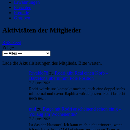
Erwähnungen
Favoriten
Freunde
Gruppen
Aktivitäten der Mitglieder
RSS-Feed
Zeige:
Lade die Aktualisierungen des Mitglieds. Bitte warten.
Rivaldo78
zu
Rodri gibt Real einen Korb –
Barcelona übernimmt Pole Position
7. August 2026
Rodri würde uns kompakt machen, auch eine doppel sechs
mit bernal und davor Raphina würde passen. Pedri braucht
noch ne…
mnl
zu
Barça mit Rodri anscheinend schon einig –
Vollzug am Wochenende?
7. August 2026
Ist das der Hammer! Ich kann mich nicht erinnern, wann
ich mich das letzte Mal bei einem anstehenden Transfer