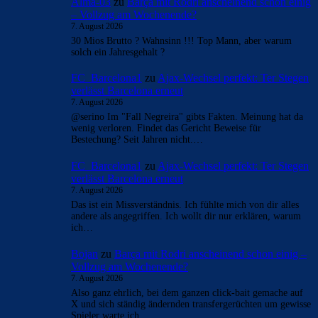
Alma-03
zu
Barça mit Rodri anscheinend schon einig
– Vollzug am Wochenende?
7. August 2026
30 Mios Brutto ? Wahnsinn !!! Top Mann, aber warum
solch ein Jahresgehalt ?
FC_Barcelona1
zu
Ajax-Wechsel perfekt: Ter Stegen
verlässt Barcelona erneut
7. August 2026
@serino Im "Fall Negreira" gibts Fakten. Meinung hat da
wenig verloren. Findet das Gericht Beweise für
Bestechung? Seit Jahren nicht.…
FC_Barcelona1
zu
Ajax-Wechsel perfekt: Ter Stegen
verlässt Barcelona erneut
7. August 2026
Das ist ein Missverständnis. Ich fühlte mich von dir alles
andere als angegriffen. Ich wollt dir nur erklären, warum
ich…
Bojan
zu
Barça mit Rodri anscheinend schon einig –
Vollzug am Wochenende?
7. August 2026
Also ganz ehrlich, bei dem ganzen click-bait gemache auf
X und sich ständig ändernden transfergerüchten um gewisse
Spieler warte ich…