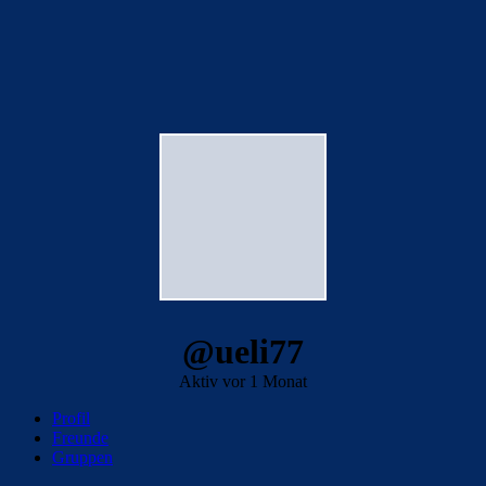
@ueli77
Aktiv vor 1 Monat
Profil
Freunde
Gruppen