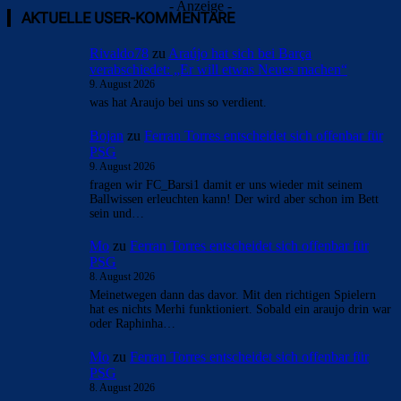
- Anzeige -
AKTUELLE USER-KOMMENTARE
Rivaldo78
zu
Araújo hat sich bei Barça
verabschiedet: „Er will etwas Neues machen“
9. August 2026
was hat Araujo bei uns so verdient.
Bojan
zu
Ferran Torres entscheidet sich offenbar für
PSG
9. August 2026
fragen wir FC_Barsi1 damit er uns wieder mit seinem
Ballwissen erleuchten kann! Der wird aber schon im Bett
sein und…
Mo
zu
Ferran Torres entscheidet sich offenbar für
PSG
8. August 2026
Meinetwegen dann das davor. Mit den richtigen Spielern
hat es nichts Merhi funktioniert. Sobald ein araujo drin war
oder Raphinha…
Mo
zu
Ferran Torres entscheidet sich offenbar für
PSG
8. August 2026