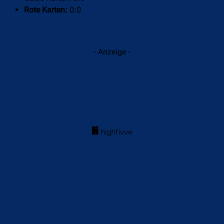
Rote Karten:
0:0
- Anzeige -