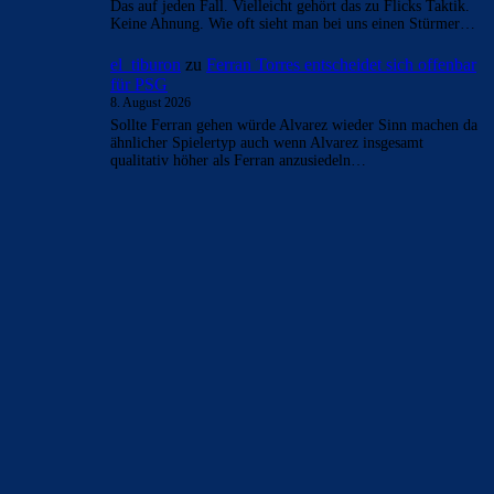
Das auf jeden Fall. Vielleicht gehört das zu Flicks Taktik.
Keine Ahnung. Wie oft sieht man bei uns einen Stürmer…
el_tiburon
zu
Ferran Torres entscheidet sich offenbar
für PSG
8. August 2026
Sollte Ferran gehen würde Alvarez wieder Sinn machen da
ähnlicher Spielertyp auch wenn Alvarez insgesamt
qualitativ höher als Ferran anzusiedeln…
BILDERGALERIEN
Barça zurück im Camp Nou: Der große Comeback-Tag in Bildern
22. November 2025
Heim und auswärts: Das sollen die Trikots von Barça für die Saison
2025/26 sein
6. Januar 2025
WEITERE KATEGORIEN
News
4697
xTop News
4124