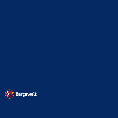
La Liga
3264
Champions League
1112
Interview & PK
888
Sonstiges
675
Kader
626
Transfermarkt
605
Impressum
Datenschutz
Kontakt