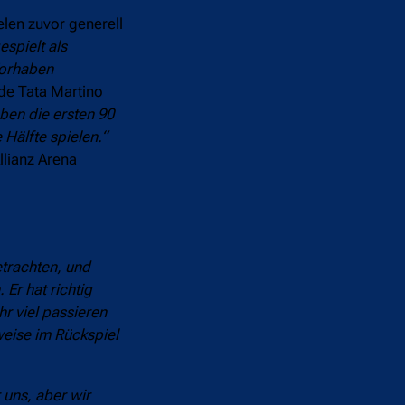
elen zuvor generell
spielt als
Vorhaben
de Tata Martino
ben die ersten 90
Hälfte spielen.“
llianz Arena
etrachten, und
Er hat richtig
hr viel passieren
weise im Rückspiel
 uns, aber wir