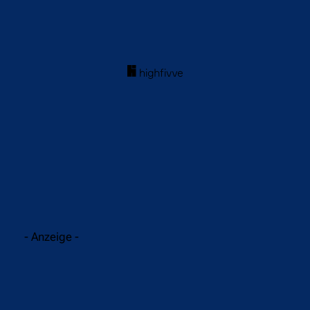
acebook
Twitter
WhatsApp
- Anzeige -