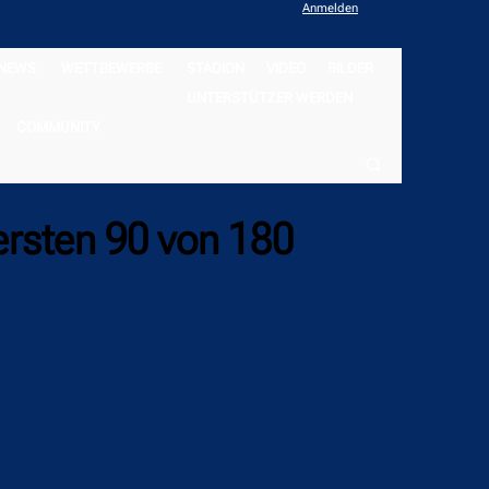
Anmelden
NEWS
WETTBEWERBE
STADION
VIDEO
BILDER
UNTERSTÜTZER WERDEN
COMMUNITY
ersten 90 von 180