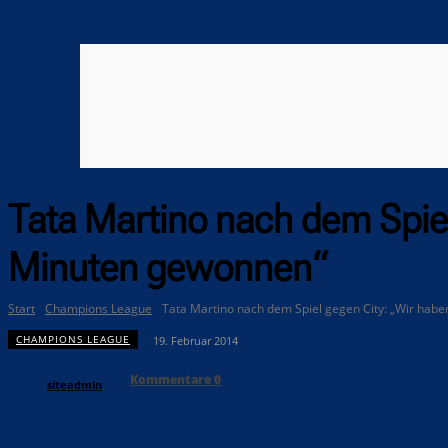
Tata Martino nach dem Spiel
Minuten gewonnen“
Start
Champions League
Tata Martino nach dem Spiel gegen City: „Wir haben 
CHAMPIONS LEAGUE
19. Februar 2014
Kommentare
0
siteadmin