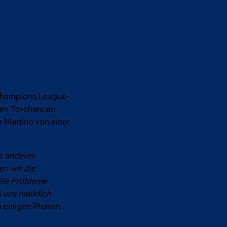
e Champions League-
nden Torchancen
a Martino von einer
as anderes
en wir die
iele Probleme
 uns natürlich
n einigen Phasen