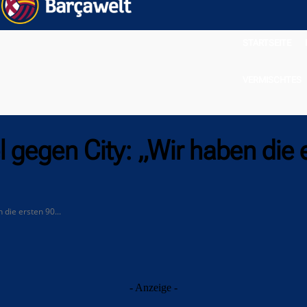
STARTSEITE
VERMISCHTES
 gegen City: „Wir haben die 
die ersten 90...
- Anzeige -