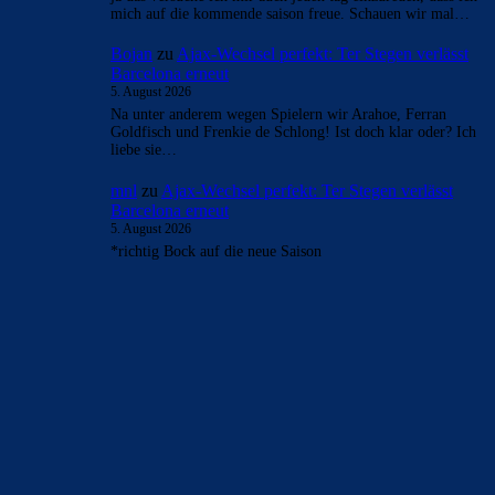
- Anzeige -
AKTUELLE USER-KOMMENTARE
Alma-03
zu
Ajax-Wechsel perfekt: Ter Stegen
verlässt Barcelona erneut
6. August 2026
@dinho84culer Schaun wir mal, aber schön wäre es doch,
wenn wir uns hier rein sportlich fetzen könnten. Aber nein,
dafür…
Bojan
zu
Ajax-Wechsel perfekt: Ter Stegen verlässt
Barcelona erneut
5. August 2026
BTW: Asslani ist vom Markt! eine option weniger, here we
go.
Bojan
zu
Ajax-Wechsel perfekt: Ter Stegen verlässt
Barcelona erneut
5. August 2026
ja das versuche ich mir auch jeden tag einzureden, dass ich
mich auf die kommende saison freue. Schauen wir mal…
Bojan
zu
Ajax-Wechsel perfekt: Ter Stegen verlässt
Barcelona erneut