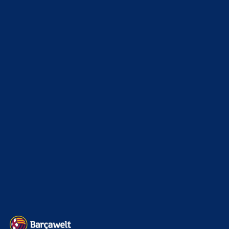
5. August 2026
Na unter anderem wegen Spielern wir Arahoe, Ferran
Goldfisch und Frenkie de Schlong! Ist doch klar oder? Ich
liebe sie…
mnl
zu
Ajax-Wechsel perfekt: Ter Stegen verlässt
Barcelona erneut
5. August 2026
*richtig Bock auf die neue Saison
BILDERGALERIEN
Barça zurück im Camp Nou: Der große Comeback-Tag in Bildern
22. November 2025
Heim und auswärts: Das sollen die Trikots von Barça für die Saison
2025/26 sein
6. Januar 2025
WEITERE KATEGORIEN
News
4691
xTop News
4116