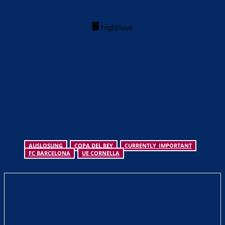
AUSLOSUNG
COPA DEL REY
CURRENTLY_IMPORTANT
FC BARCELONA
UE CORNELLA