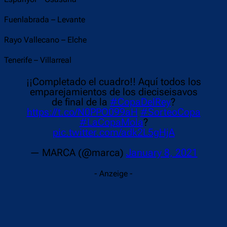
Fuenlabrada – Levante
Rayo Vallecano – Elche
Tenerife – Villarreal
¡¡Completado el cuadro!! Aquí todos los
emparejamientos de los dieciseisavos
de final de la
#CopaDelRey
?
https://t.co/N0PPO099aH
#SorteoCopa
#LaCopaMola
?
pic.twitter.com/adk2L5gHjA
— MARCA (@marca)
January 8, 2021
- Anzeige -