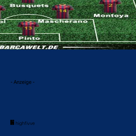
acebook
Twitter
WhatsApp
- Anzeige -