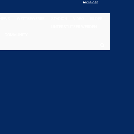
Anmelden
NEWS
WETTBEWERBE
STADION
VIDEO
BILDER
UNTERSTÜTZER WERDEN
COMMUNITY