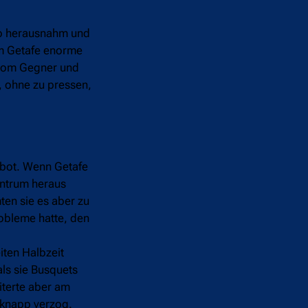
mpo herausnahm und
kam Getafe enorme
 vom Gegner und
n, ohne zu pressen,
nbot. Wenn Getafe
entrum heraus
ten sie es aber zu
robleme hatte, den
iten Halbzeit
ls sie Busquets
iterte aber am
 knapp verzog.