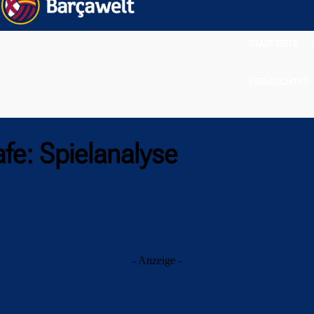
STARTSEITE
VERMISCHTES
fe: Spielanalyse
- Anzeige -