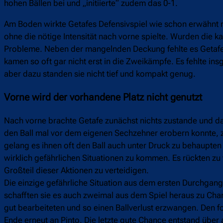
hohen Bällen bei und „initiierte“ zudem das 0-1.
Am Boden wirkte Getafes Defensivspiel wie schon erwähnt r
ohne die nötige Intensität nach vorne spielte. Wurden die 
Probleme. Neben der mangelnden Deckung fehlte es Getafe v
kamen so oft gar nicht erst in die Zweikämpfe. Es fehlte in
aber dazu standen sie nicht tief und kompakt genug.
Vorne wird der vorhandene Platz nicht genutzt
Nach vorne brachte Getafe zunächst nichts zustande und 
den Ball mal vor dem eigenen Sechzehner erobern konnte, z
gelang es ihnen oft den Ball auch unter Druck zu behaupten
wirklich gefährlichen Situationen zu kommen. Es rückten zu 
Großteil dieser Aktionen zu verteidigen.
Die einzige gefährliche Situation aus dem ersten Durchgang r
schafften sie es auch zweimal aus dem Spiel heraus zu Cha
gut bearbeiteten und so einen Ballverlust erzwangen. Den fo
Ende erneut an Pinto. Die letzte gute Chance entstand übe