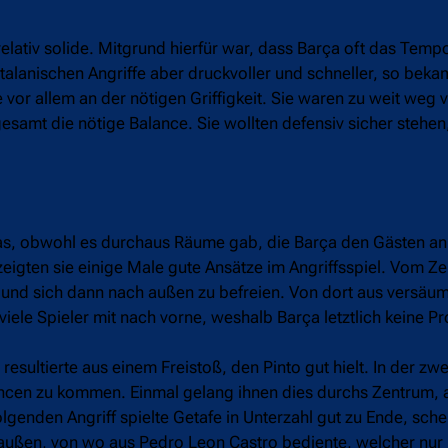
elativ solide. Mitgrund hierfür war, dass Barça oft das Te
katalanischen Angriffe aber druckvoller und schneller, so be
or allem an der nötigen Griffigkeit. Sie waren zu weit weg
sgesamt die nötige Balance. Sie wollten defensiv sicher stehe
das, obwohl es durchaus Räume gab, die Barça den Gästen a
eigten sie einige Male gute Ansätze im Angriffsspiel. Vom Z
 und sich dann nach außen zu befreien. Von dort aus versäum
viele Spieler mit nach vorne, weshalb Barça letztlich keine P
esultierte aus einem Freistoß, den Pinto gut hielt. In der zwe
ncen zu kommen. Einmal gelang ihnen dies durchs Zentrum, a
lgenden Angriff spielte Getafe in Unterzahl gut zu Ende, sche
r außen, von wo aus Pedro Leon Castro bediente, welcher nur