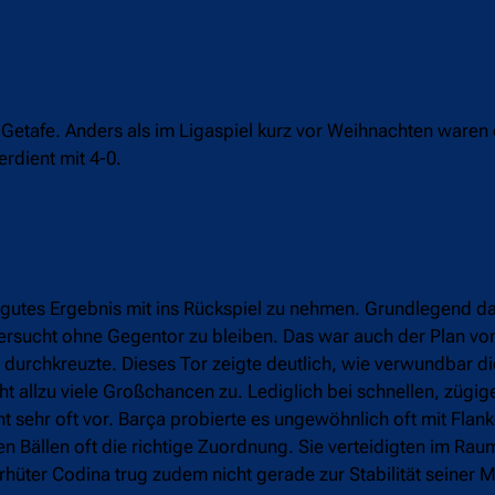
Getafe. Anders als im Ligaspiel kurz vor Weihnachten waren 
dient mit 4-0.
gutes Ergebnis mit ins Rückspiel zu nehmen. Grundlegend daf
versucht ohne Gegentor zu bleiben. Das war auch der Plan vo
urchkreuzte. Dieses Tor zeigte deutlich, wie verwundbar die
cht allzu viele Großchancen zu. Lediglich bei schnellen, züg
t sehr oft vor. Barça probierte es ungewöhnlich oft mit Flan
n Bällen oft die richtige Zuordnung. Sie verteidigten im Rau
hüter Codina trug zudem nicht gerade zur Stabilität seiner 