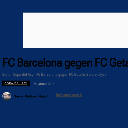
FC Barcelona gegen FC Geta
Start
Copa del Rey
FC Barcelona gegen FC Getafe: Spielanalyse
COPA DEL REY
9. Januar 2014
Kommentare
0
Florian Rahbari Nejad