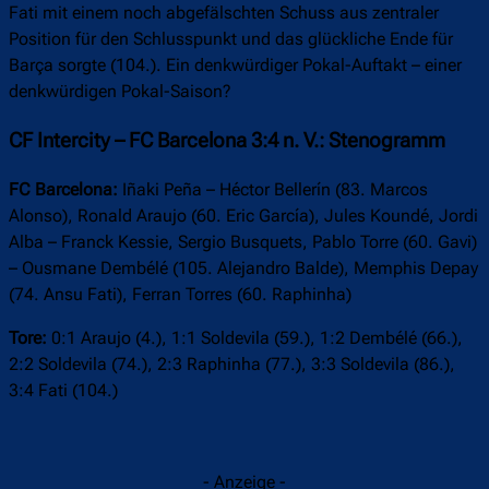
Fati mit einem noch abgefälschten Schuss aus zentraler
Position für den Schlusspunkt und das glückliche Ende für
Barça sorgte (104.). Ein denkwürdiger Pokal-Auftakt – einer
denkwürdigen Pokal-Saison?
CF Intercity – FC Barcelona 3:4 n. V.: Stenogramm
FC Barcelona:
Iñaki Peña – Héctor Bellerín (83. Marcos
Alonso), Ronald Araujo (60. Eric García), Jules Koundé, Jordi
Alba – Franck Kessie, Sergio Busquets, Pablo Torre (60. Gavi)
– Ousmane Dembélé (105. Alejandro Balde), Memphis Depay
(74. Ansu Fati), Ferran Torres (60. Raphinha)
Tore:
0:1 Araujo (4.), 1:1 Soldevila (59.), 1:2 Dembélé (66.),
2:2 Soldevila (74.), 2:3 Raphinha (77.), 3:3 Soldevila (86.),
3:4 Fati (104.)
- Anzeige -