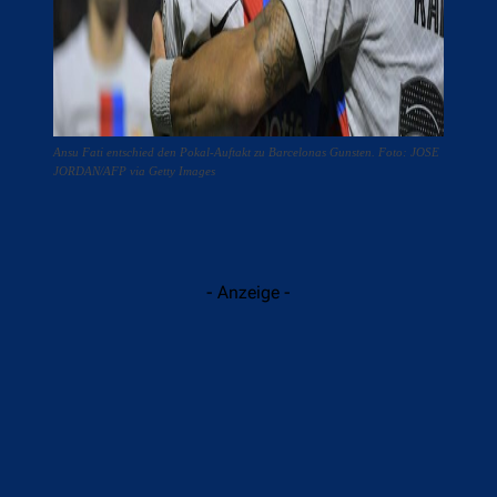
Ansu Fati entschied den Pokal-Auftakt zu Barcelonas Gunsten. Foto: JOSE
JORDAN/AFP via Getty Images
- Anzeige -