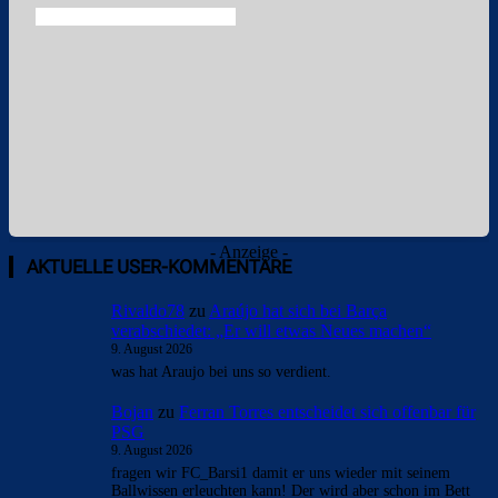
- Anzeige -
AKTUELLE USER-KOMMENTARE
Rivaldo78
zu
Araújo hat sich bei Barça
verabschiedet: „Er will etwas Neues machen“
9. August 2026
was hat Araujo bei uns so verdient.
Bojan
zu
Ferran Torres entscheidet sich offenbar für
PSG
9. August 2026
fragen wir FC_Barsi1 damit er uns wieder mit seinem