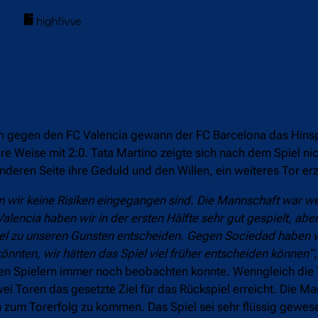
ón gegen den FC Valencia gewann der FC Barcelona das Hinsp
e Weise mit 2:0. Tata Martino zeigte sich nach dem Spiel ni
nderen Seite ihre Geduld und den Willen, ein weiteres Tor erz
em wir keine Risiken eingegangen sind. Die Mannschaft war w
encia haben wir in der ersten Hälfte sehr gut gespielt, aber
Spiel zu unseren Gunsten entscheiden. Gegen Sociedad haben w
nnten, wir hätten das Spiel viel früher entscheiden können“,
nen Spielern immer noch beobachten konnte. Wenngleich die 
ei Toren das gesetzte Ziel für das Rückspiel erreicht. Die M
n zum Torerfolg zu kommen. Das Spiel sei sehr flüssig gewe