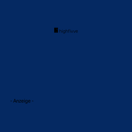
acebook
Twitter
WhatsApp
- Anzeige -