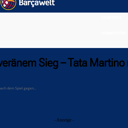
STARTSEITE
VERMISCHTES
eränem Sieg – Tata Martino
ach dem Spiel gegen...
- Anzeige -