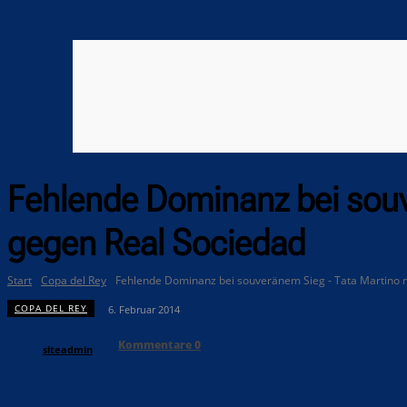
Fehlende Dominanz bei souv
gegen Real Sociedad
Start
Copa del Rey
Fehlende Dominanz bei souveränem Sieg - Tata Martino n
COPA DEL REY
6. Februar 2014
Kommentare
0
siteadmin