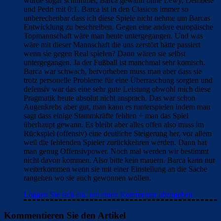
wurde sogar schlimmer, Barca gewann ohne Lewy, Dembele
und Pedri mit 0:1. Barca ist in den Clasicos immer so
unberechenbar dass ich diese Spiele nicht nehme um Barcas
Entwicklung zu beschreiben. Gegen eine andere europäische
Topmannschaft wäre man heute untergegangen. Und was
wäre mit dieser Mannschaft die uns zerstört hätte passiert
wenn sie gegen Real spielen? Dann wären sie selbst
untergegangen. Ja der Fußball ist manchmal sehr komisch.
Barca war schwach, hervorheben muss man aber dass sie
trotz personelle Probleme für eine Überraschung sorgten und
defensiv war das eine sehr gute Leistung obwohl mich diese
Pragmatik heute absolut nicht ansprach. Das war schon
Augenkrebs aber gut, man kann es runterspielen indem man
sagt dass einige Stammkräfte fehlten + man das Spiel
überhaupt gewann. Es bleibt aber alles offen also muss im
Rückspiel (offensiv) eine deutliche Steigerung her, vor allem
weil die fehlenden Spieler zurückkehren werden. Dann hat
man genug Offensivpower. Noch mal werden wir bestimmt
nicht davon kommen. Also bitte kein mauern. Barca kann nur
weiterkommen wenn sie mit einer Einstellung an die Sache
rangehen wo sie auch gewonnen wollen.
Loggen Sie sich ein, um einen Kommentar abzugeben
Kommentieren Sie den Artikel