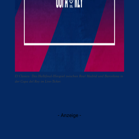
El Clasico: Das Halbfinal-Hinspiel zwischen Real Madrid und Barcelona in
der Copa del Rey im Live-Ticker.
- Anzeige -