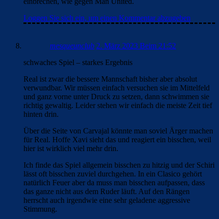
einbrechen, wie gegen Man United.
Loggen Sie sich ein, um einen Kommentar abzugeben
mesqueunclub
2. März 2023 Beim 21:52
schwaches Spiel – starkes Ergebnis
Real ist zwar die bessere Mannschaft bisher aber absolut
verwundbar. Wir müssen einfach versuchen sie im Mittelfeld
und ganz vorne unter Druck zu setzen, dann schwimmen sie
richtig gewaltig. Leider stehen wir einfach die meiste Zeit tief
hinten drin.
Über die Seite von Carvajal könnte man soviel Ärger machen
für Real. Hoffe Xavi sieht das und reagiert ein bisschen, weil
hier ist wirklich viel mehr drin.
Ich finde das Spiel allgemein bisschen zu hitzig und der Schiri
lässt oft bisschen zuviel durchgehen. In ein Clasico gehört
natürlich Feuer aber da muss man bisschen aufpassen, dass
das ganze nicht aus dem Ruder läuft. Auf den Rängen
herrscht auch irgendwie eine sehr geladene aggressive
Stimmung.