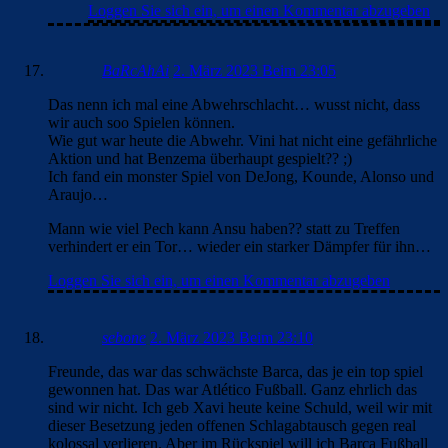
Loggen Sie sich ein, um einen Kommentar abzugeben
BaRcAhAi
2. März 2023 Beim 23:05
Das nenn ich mal eine Abwehrschlacht… wusst nicht, dass
wir auch soo Spielen können.
Wie gut war heute die Abwehr. Vini hat nicht eine gefährliche
Aktion und hat Benzema überhaupt gespielt?? ;)
Ich fand ein monster Spiel von DeJong, Kounde, Alonso und
Araujo…
Mann wie viel Pech kann Ansu haben?? statt zu Treffen
verhindert er ein Tor… wieder ein starker Dämpfer für ihn…
Loggen Sie sich ein, um einen Kommentar abzugeben
sebone
2. März 2023 Beim 23:10
Freunde, das war das schwächste Barca, das je ein top spiel
gewonnen hat. Das war Atlético Fußball. Ganz ehrlich das
sind wir nicht. Ich geb Xavi heute keine Schuld, weil wir mit
dieser Besetzung jeden offenen Schlagabtausch gegen real
kolossal verlieren. Aber im Rückspiel will ich Barca Fußball