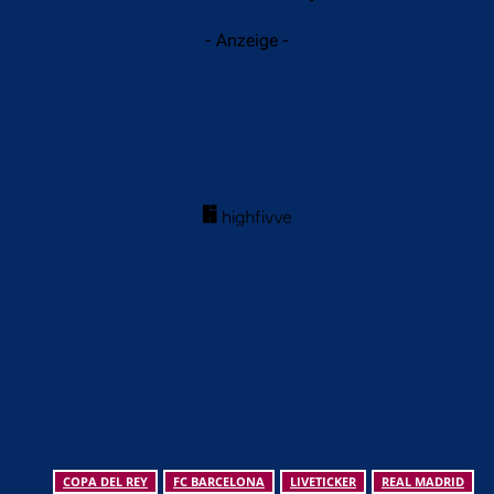
- Anzeige -
COPA DEL REY
FC BARCELONA
LIVETICKER
REAL MADRID