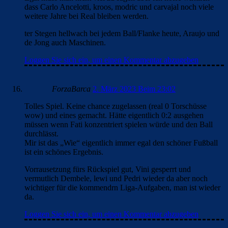
dass Carlo Ancelotti, kroos, modric und carvajal noch viele
weitere Jahre bei Real bleiben werden.
ter Stegen hellwach bei jedem Ball/Flanke heute, Araujo und
de Jong auch Maschinen.
Loggen Sie sich ein, um einen Kommentar abzugeben
ForzaBarca
2. März 2023 Beim 23:02
Tolles Spiel. Keine chance zugelassen (real 0 Torschüsse
wow) und eines gemacht. Hätte eigentlich 0:2 ausgehen
müssen wenn Fati konzentriert spielen würde und den Ball
durchlässt.
Mir ist das „Wie“ eigentlich immer egal den schöner Fußball
ist ein schönes Ergebnis.
Vorrausetzung fürs Rückspiel gut, Vini gesperrt und
vermutlich Dembele, lewi und Pedri wieder da aber noch
wichtiger für die kommendrn Liga-Aufgaben, man ist wieder
da.
Loggen Sie sich ein, um einen Kommentar abzugeben