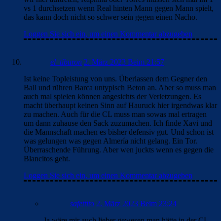
vs 1 durchsetzen wenn Real hinten Mann gegen Mann spielt,
das kann doch nicht so schwer sein gegen einen Nacho.
Loggen Sie sich ein, um einen Kommentar abzugeben
el_tiburon
2. März 2023 Beim 21:57
Ist keine Topleistung von uns. Überlassen dem Gegner den
Ball und rühren Barca untypisch Beton an. Aber so muss man
auch mal spielen können angesichts der Verletzungen. Es
macht überhaupt keinen Sinn auf Hauruck hier irgendwas klar
zu machen. Auch für die CL muss man sowas mal ertragen
um dann zuhause den Sack zuzumachen. Ich finde Xavi und
die Mannschaft machen es bisher defensiv gut. Und schon ist
was gelungen was gegen Almería nicht gelang. Ein Tor.
Überraschende Führung. Aber wen juckts wenn es gegen die
Blancitos geht.
Loggen Sie sich ein, um einen Kommentar abzugeben
safettito
2. März 2023 Beim 23:24
Ja wäre mir auch lieber gewesen man hätte in der CL