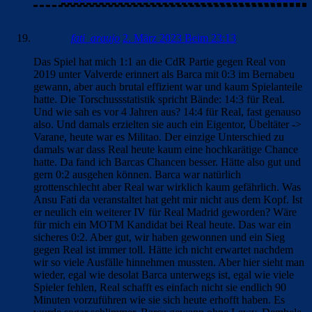
fati_araujo
2. März 2023 Beim 23:13
Das Spiel hat mich 1:1 an die CdR Partie gegen Real von
2019 unter Valverde erinnert als Barca mit 0:3 im Bernabeu
gewann, aber auch brutal effizient war und kaum Spielanteile
hatte. Die Torschussstatistik spricht Bände: 14:3 für Real.
Und wie sah es vor 4 Jahren aus? 14:4 für Real, fast genauso
also. Und damals erzielten sie auch ein Eigentor, Übeltäter ->
Varane, heute war es Militao. Der einzige Unterschied zu
damals war dass Real heute kaum eine hochkarätige Chance
hatte. Da fand ich Barcas Chancen besser. Hätte also gut und
gern 0:2 ausgehen können. Barca war natürlich
grottenschlecht aber Real war wirklich kaum gefährlich. Was
Ansu Fati da veranstaltet hat geht mir nicht aus dem Kopf. Ist
er neulich ein weiterer IV für Real Madrid geworden? Wäre
für mich ein MOTM Kandidat bei Real heute. Das war ein
sicheres 0:2. Aber gut, wir haben gewonnen und ein Sieg
gegen Real ist immer toll. Hätte ich nicht erwartet nachdem
wir so viele Ausfälle hinnehmen mussten. Aber hier sieht man
wieder, egal wie desolat Barca unterwegs ist, egal wie viele
Spieler fehlen, Real schafft es einfach nicht sie endlich 90
Minuten vorzuführen wie sie sich heute erhofft haben. Es