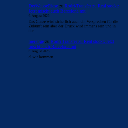
DerWeisseRiese
zu
Rodri-Transfer zu Real stockt:
Jetzt mischt auch Barcelona mit
6. August 2026
Das Ganze wird sicherlich auch ein Versprechen für die
Zukunft sein aber der Druck wird immens sein und in
der…
merenge
zu
Rodri-Transfer zu Real stockt: Jetzt
mischt auch Barcelona mit
6. August 2026
cl wir kommen
BILDERGALERIEN
Barça zurück im Camp Nou: Der große Comeback-Tag in Bildern
22. November 2025
Heim und auswärts: Das sollen die Trikots von Barça für die Saison
2025/26 sein
6. Januar 2025
WEITERE KATEGORIEN