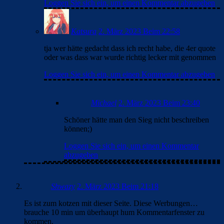
Loggen Sie sich ein, um einen Kommentar abzugeben
Katsura
2. März 2023 Beim 22:58
tja wer hätte gedacht dass ich recht habe, die 4er quote
oder was dass war wurde richtig lecker mit genommen
Loggen Sie sich ein, um einen Kommentar abzugeben
Michael
2. März 2023 Beim 23:40
Schöner hätte man den Sieg nicht beschreiben
können;)
Loggen Sie sich ein, um einen Kommentar
abzugeben
Shwazy
2. März 2023 Beim 21:18
Es ist zum kotzen mit dieser Seite. Diese Werbungen…
brauche 10 min um überhaupt hum Kommentarfenster zu
kommen.