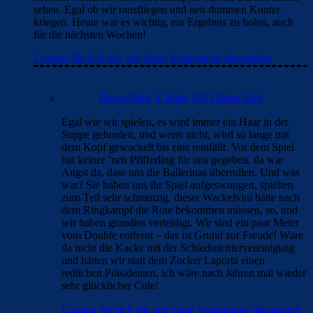
sehen. Egal ob wir rausfliegen und nen dummen Konter
kriegen. Heute war es wichtig, ein Ergebnis zu holen, auch
für die nächsten Wochen!
Loggen Sie sich ein, um einen Kommentar abzugeben
Barca-Biest
3. März 2023 Beim 0:09
Egal wie wir spielen, es wird immer ein Haar in der
Suppe gefunden, und wenn nicht, wird so lange mit
dem Kopf gewackelt bis eins reinfällt. Vor dem Spiel
hat keiner ’nen Pfifferling für uns gegeben, da war
Angst da, dass uns die Ballerinas überrollen. Und was
war? Sie haben uns ihr Spiel aufgeswungen, spielten
zum Teil sehr schmutzig, dieser Wackelvini hätte nach
dem Ringkampf die Rote bekommen müssen, so, und
wir haben grandios verteidigt. Wir sind ein paar Meter
vom Double entfernt – das ist Grund zur Freude! Wäre
da nicht die Kacke mit der Schiedsrichtervereinigung
und hätten wir statt dem Zocker Laporta einen
redlichen Präsidenten, ich wäre nach Jahren mal wieder
sehr glücklicher Cule!
Loggen Sie sich ein, um einen Kommentar abzugeben