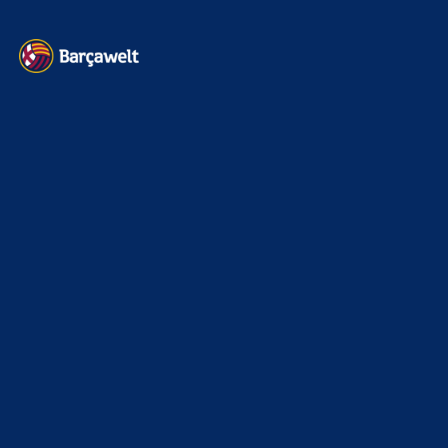
merenge
zu
Barça mit Rodri anscheinend schon einig
– Vollzug am Wochenende?
7. August 2026
Ich habs von the athletic
Bojan
zu
Barça mit Rodri anscheinend schon einig –
Vollzug am Wochenende?
7. August 2026
🚨🚨 MAJOR BREAKING: Barcelona and Manchester City
HAVE ALREADY REACHED AN AGREEMENT for
Rodri. The final fee is around €50m.…
BILDERGALERIEN
Barça zurück im Camp Nou: Der große Comeback-Tag in Bildern
22. November 2025
Heim und auswärts: Das sollen die Trikots von Barça für die Saison
2025/26 sein
6. Januar 2025
WEITERE KATEGORIEN