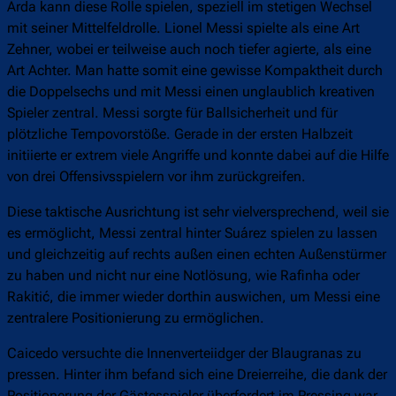
Arda kann diese Rolle spielen, speziell im stetigen Wechsel
mit seiner Mittelfeldrolle. Lionel Messi spielte als eine Art
Zehner, wobei er teilweise auch noch tiefer agierte, als eine
Art Achter. Man hatte somit eine gewisse Kompaktheit durch
die Doppelsechs und mit Messi einen unglaublich kreativen
Spieler zentral. Messi sorgte für Ballsicherheit und für
plötzliche Tempovorstöße. Gerade in der ersten Halbzeit
initiierte er extrem viele Angriffe und konnte dabei auf die Hilfe
von drei Offensivsspielern vor ihm zurückgreifen.
Diese taktische Ausrichtung ist sehr vielversprechend, weil sie
es ermöglicht, Messi zentral hinter Suárez spielen zu lassen
und gleichzeitig auf rechts außen einen echten Außenstürmer
zu haben und nicht nur eine Notlösung, wie Rafinha oder
Rakitić, die immer wieder dorthin auswichen, um Messi eine
zentralere Positionierung zu ermöglichen.
Caicedo versuchte die Innenverteiidger der Blaugranas zu
pressen. Hinter ihm befand sich eine Dreierreihe, die dank der
Positionerung der Gästesspieler überfordert im Pressing war.