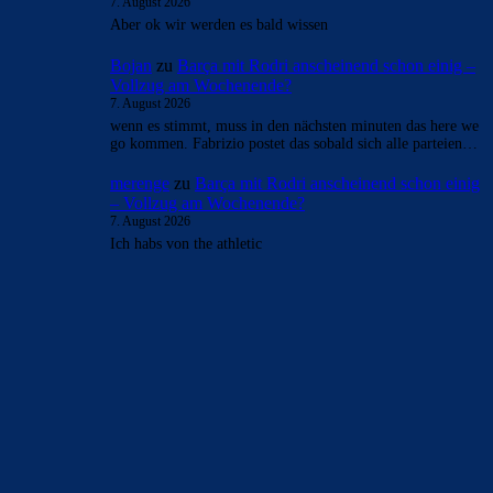
- Anzeige -
AKTUELLE USER-KOMMENTARE
Johnny85
zu
Barça mit Rodri anscheinend schon
einig – Vollzug am Wochenende?
7. August 2026
Hallo Leute, hab euch irgendwie vermisst und freue mich
auf die nächste Saison mit euch. Wie ich sehe seid ihr…
FC_Barcelona1
zu
Barça mit Rodri anscheinend