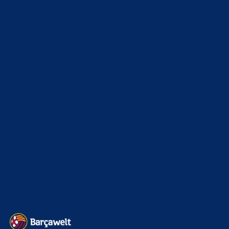
schon einig – Vollzug am Wochenende?
7. August 2026
Deine vielen dutzenden Beleidigungen kannst du nicht mehr
umbenenenn. Die waren nicht "rethorisch". Du bist ein AfD
wählender Gnom. Und…
merenge
zu
Barça mit Rodri anscheinend schon einig
– Vollzug am Wochenende?
7. August 2026
Aber ok wir werden es bald wissen
Bojan
zu
Barça mit Rodri anscheinend schon einig –
Vollzug am Wochenende?
7. August 2026
wenn es stimmt, muss in den nächsten minuten das here we
go kommen. Fabrizio postet das sobald sich alle parteien…
merenge
zu
Barça mit Rodri anscheinend schon einig
– Vollzug am Wochenende?
7. August 2026
Ich habs von the athletic
BILDERGALERIEN