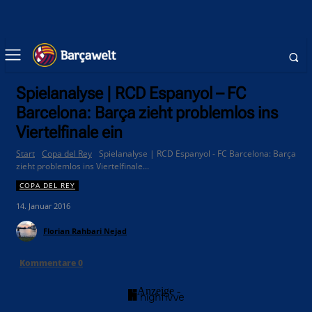
Spielanalyse | RCD Espanyol – FC
Barcelona: Barça zieht problemlos ins
Viertelfinale ein
Start
Copa del Rey
Spielanalyse | RCD Espanyol - FC Barcelona: Barça
zieht problemlos ins Viertelfinale...
COPA DEL REY
14. Januar 2016
Florian Rahbari Nejad
Kommentare
0
- Anzeige -