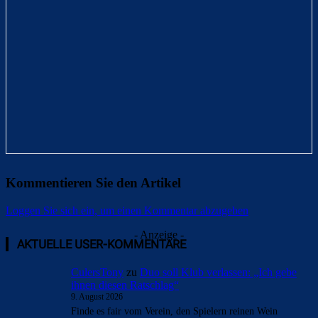
Kommentieren Sie den Artikel
Loggen Sie sich ein, um einen Kommentar abzugeben
- Anzeige -
AKTUELLE USER-KOMMENTARE
CulersTony
zu
Duo soll Klub verlassen: „Ich gebe
ihnen diesen Ratschlag“
9. August 2026
Finde es fair vom Verein, den Spielern reinen Wein