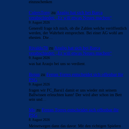
einzuschenken
CulersTony
zu
Araújo hat sich bei Barça
verabschiedet: „Er will etwas Neues machen“
9. August 2026
Generell frage ich mich, ob die Zahlen welche veröffentlich
werden, der Wahrheit entsprechen. Bei einer AG wohl am
ehesten. Die…
Rivaldo78
zu
Araújo hat sich bei Barça
verabschiedet: „Er will etwas Neues machen“
9. August 2026
was hat Araujo bei uns so verdient.
Bojan
zu
Ferran Torres entscheidet sich offenbar für
PSG
9. August 2026
fragen wir FC_Barsi1 damit er uns wieder mit seinem
Ballwissen erleuchten kann! Der wird aber schon im Bett
sein und…
Mo
zu
Ferran Torres entscheidet sich offenbar für
PSG
8. August 2026
Meinetwegen dann das davor. Mit den richtigen Spielern