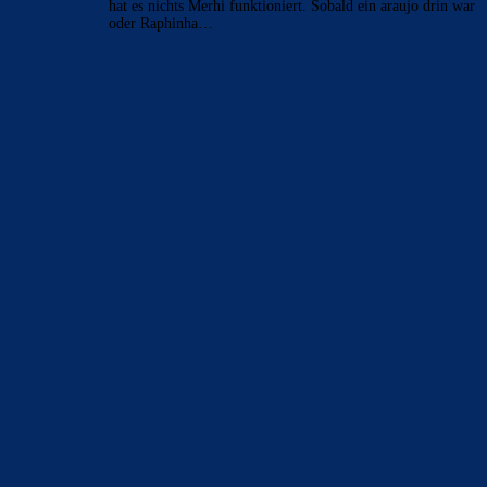
hat es nichts Merhi funktioniert. Sobald ein araujo drin war
oder Raphinha…
BILDERGALERIEN
Barça zurück im Camp Nou: Der große Comeback-Tag in Bildern
22. November 2025
Heim und auswärts: Das sollen die Trikots von Barça für die Saison
2025/26 sein
6. Januar 2025
WEITERE KATEGORIEN
News
4697
xTop News
4124
La Liga
3264
Champions League
1112
Interview & PK
888
Sonstiges
675
Kader
626