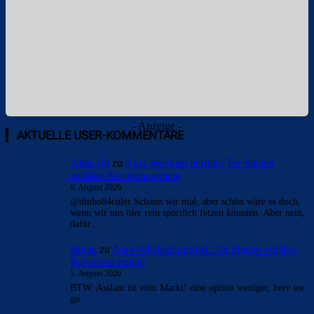
- Anzeige -
AKTUELLE USER-KOMMENTARE
Alma-03
zu
Ajax-Wechsel perfekt: Ter Stegen
verlässt Barcelona erneut
6. August 2026
@dinho84culer Schaun wir mal, aber schön wäre es doch,
wenn wir uns hier rein sportlich fetzen könnten. Aber nein,
dafür…
Bojan
zu
Ajax-Wechsel perfekt: Ter Stegen verlässt
Barcelona erneut
5. August 2026
BTW: Asslani ist vom Markt! eine option weniger, here we
go.