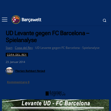
UD Levante gegen FC Barcelona –
Spielanalyse
Start
Copa del Rey
UD Levante gegen FC Barcelona - Spielanalyse
COPA DEL REY
23. Januar 2014
Florian Rahbari Nejad
Kommentare
0
- Anzeige -