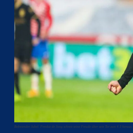
Befreiender Jubel: Frenkie de Jong schreit seine Freude über sein Tor zum 4:3 heraus