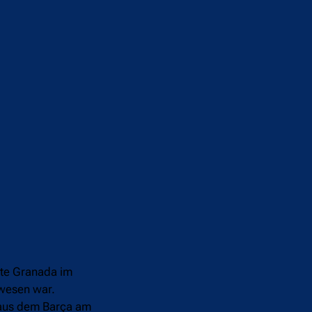
gte Granada im
wesen war.
 aus dem Barça am