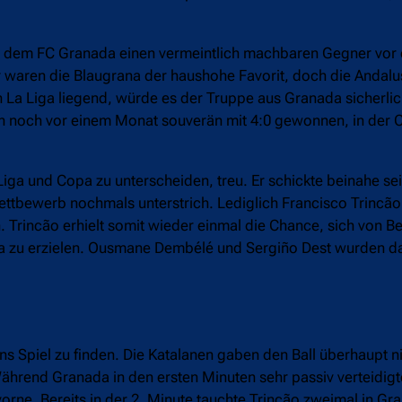
mit dem FC Granada einen vermeintlich machbaren Gegner vor 
 waren die Blaugrana der haushohe Favorit, doch die Andalusi
n La Liga liegend, würde es der Truppe aus Granada sicherlic
en noch vor einem Monat souverän mit 4:0 gewonnen, in der 
a und Copa zu unterscheiden, treu. Er schickte beinahe sein
ettbewerb nochmals unterstrich. Lediglich Francisco Trincã
n. Trincão erhielt somit wieder einmal die Chance, sich von B
ana zu erzielen. Ousmane Dembélé und Sergiño Dest wurden da
s Spiel zu finden. Die Katalanen gaben den Ball überhaupt n
. Während Granada in den ersten Minuten sehr passiv verteidi
orne. Bereits in der 2. Minute tauchte Trincão zweimal in G