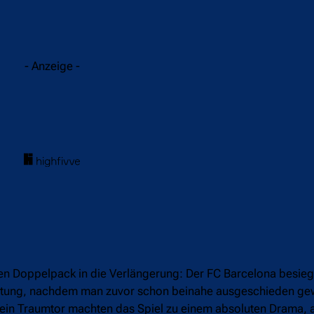
acebook
Twitter
WhatsApp
- Anzeige -
ten Doppelpack in die Verlängerung: Der FC Barcelona besie
eistung, nachdem man zuvor schon beinahe ausgeschieden ge
nd ein Traumtor machten das Spiel zu einem absoluten Drama,