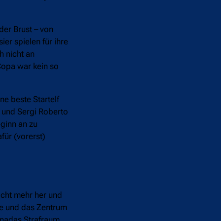
der Brust – von
er spielen für ihre
h nicht an
Copa war kein so
e beste Startelf
o und Sergi Roberto
eginn an zu
für (vorerst)
icht mehr her und
gte und das Zentrum
ranadas Strafraum