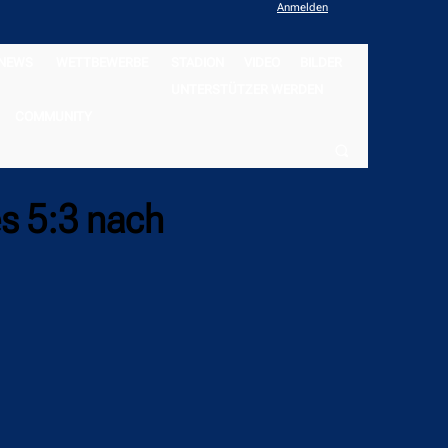
Anmelden
NEWS
WETTBEWERBE
STADION
VIDEO
BILDER
UNTERSTÜTZER WERDEN
COMMUNITY
s 5:3 nach