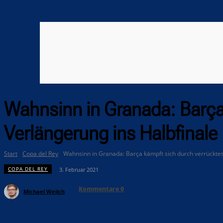
Wahnsinn in Granada: Barça
Verlängerung ins Halbfinale
Start
Copa del Rey
Wahnsinn in Granada: Barça kämpft sich durch verrücktes 
COPA DEL REY
3. Februar 2021
Kommentare
0
Michael Weilch