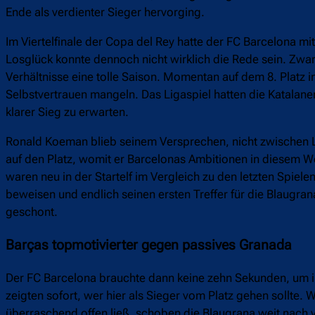
Ende als verdienter Sieger hervorging.
Im Viertelfinale der Copa del Rey hatte der FC Barcelona 
Losglück konnte dennoch nicht wirklich die Rede sein. Zwar
Verhältnisse eine tolle Saison. Momentan auf dem 8. Platz i
Selbstvertrauen mangeln. Das Ligaspiel hatten die Katalan
klarer Sieg zu erwarten.
Ronald Koeman blieb seinem Versprechen, nicht zwischen Lig
auf den Platz, womit er Barcelonas Ambitionen in diesem W
waren neu in der Startelf im Vergleich zu den letzten Spiele
beweisen und endlich seinen ersten Treffer für die Blaugr
geschont.
Barças topmotivierter gegen passives Granada
Der FC Barcelona brauchte dann keine zehn Sekunden, um in
zeigten sofort, wer hier als Sieger vom Platz gehen sollte
überraschend offen ließ, schoben die Blaugrana weit nach v