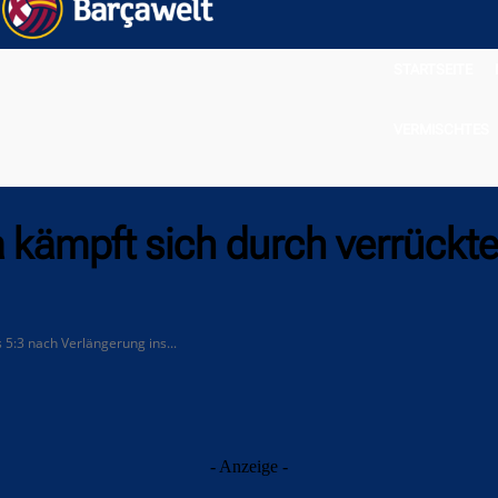
STARTSEITE
VERMISCHTES
 kämpft sich durch verrückte
5:3 nach Verlängerung ins...
- Anzeige -