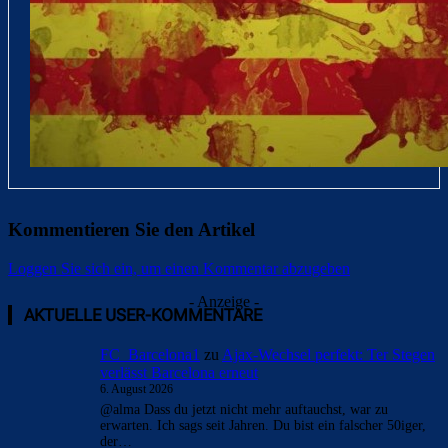
Kommentieren Sie den Artikel
Loggen Sie sich ein, um einen Kommentar abzugeben
- Anzeige -
AKTUELLE USER-KOMMENTARE
FC_Barcelona1
zu
Ajax-Wechsel perfekt: Ter Stegen
verlässt Barcelona erneut
6. August 2026
@alma Dass du jetzt nicht mehr auftauchst, war zu
erwarten. Ich sags seit Jahren. Du bist ein falscher 50iger,
der…