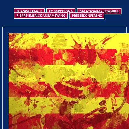
EUROPA LEAGUE
FC BARCELONA
GALATASARAY ISTANBUL
PIERRE-EMERICK AUBAMEYANG
PRESSEKONFERENZ