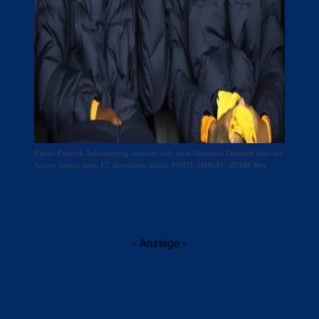
Pierre-Emerick Aubameyang wünscht sich, dass Ousmane Dembélé über die
Saison hinaus beim FC Barcelona bleibt. FOTO: IMAGO / ZUMA Wire
- Anzeige -