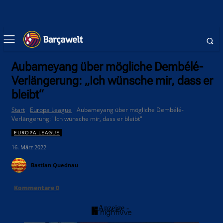
Aubameyang über mögliche Dembélé-
Verlängerung: „Ich wünsche mir, dass er
bleibt“
Start
Europa League
Aubameyang über mögliche Dembélé-
Verlängerung: "Ich wünsche mir, dass er bleibt"
EUROPA LEAGUE
16. März 2022
Bastian Quednau
Kommentare
0
- Anzeige -