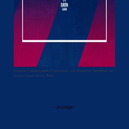
Eintracht Frankfurt gegen FC Barcelona - das Hinspiel im Viertelfinale der
Europa League im Live-Ticker.
- Anzeige -