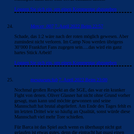
Loggen Sie sich ein, um einen Kommentar abzugeben
Mercer_007
7. April 2022 Beim 22:57
Schade, das 1:2 wäre nach der roten möglich gewesen. Aber
zumindest nicht verloren. Im Camp Nou werden übrigens
30’000 Frankfurt Fans zugegen sein….das wird ein ganz
hartes Stück Arbeit!
Loggen Sie sich ein, um einen Kommentar abzugeben
mesqueunclub
7. April 2022 Beim 23:00
Nochmal großen Respekt an die SGE, das war ein kranker
Fight von denen. Oliver Glasner hat nicht ohne Grund vorher
gesagt, man kann und möchte gewonnen und seine
Mannschaft hat brutal abgeliefert. Am Ende des Tages fehlt es
im letzten Drittel wie so häufig an Qualität, sonst würde diese
Mannschaft viel mehr Tore schießen.
Für Barca ist das Spiel auch wenn es überhaupt nicht gut
gelaufen ist etwas gutes, denn die eintracht hat quasi einen