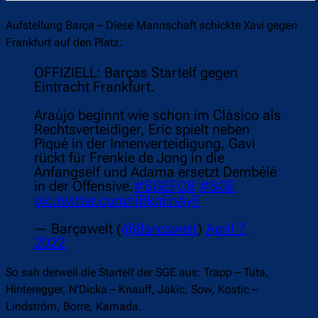
Aufstellung Barça – Diese Mannschaft schickte Xavi gegen
Frankfurt auf den Platz:
OFFIZIELL: Barças Startelf gegen
Eintracht Frankfurt.
Araújo beginnt wie schon im Clásico als
Rechtsverteidiger, Eric spielt neben
Piqué in der Innenverteidigung, Gavi
rückt für Frenkie de Jong in die
Anfangself und Adama ersetzt Dembélé
in der Offensive.
#SGEFCB
#SGE
pic.twitter.com/rjBkqEnAyF
— Barçawelt (
@Barcawelt
)
April 7,
2022
So sah derweil die Startelf der SGE aus: Trapp – Tuta,
Hinteregger, N’Dicka – Knauff, Jakic, Sow, Kostic –
Lindström, Borre, Kamada.