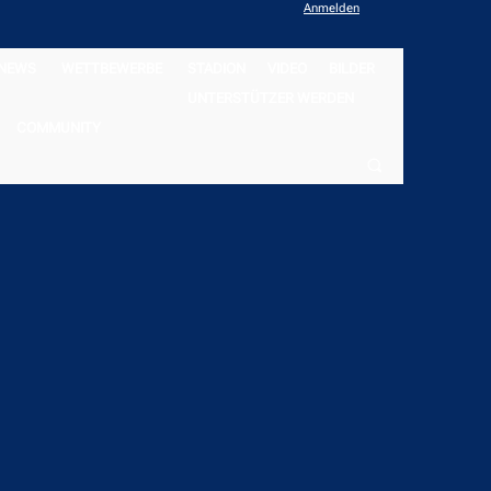
Anmelden
NEWS
WETTBEWERBE
STADION
VIDEO
BILDER
UNTERSTÜTZER WERDEN
COMMUNITY