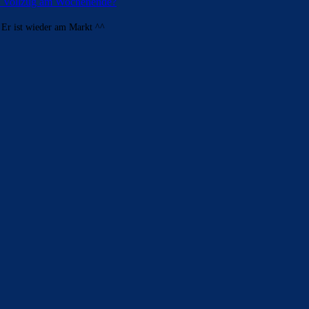
 – Vollzug am Wochenende?
. Er ist wieder am Markt ^^
ldern
 Saison 2025/26 sein