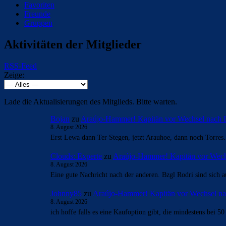
Favoriten
Freunde
Gruppen
Aktivitäten der Mitglieder
RSS-Feed
Zeige:
Lade die Aktualisierungen des Mitglieds. Bitte warten.
Bojan
zu
Araújo-Hammer! Kapitän vor Wechsel nach 
8. August 2026
Erst Lewa dann Ter Stegen, jetzt Arauhoe, dann noch Torres
Clouds: Experte
zu
Araújo-Hammer! Kapitän vor Wech
8. August 2026
Eine gute Nachricht nach der anderen. Bzgl Rodri sind sich a
Johnny85
zu
Araújo-Hammer! Kapitän vor Wechsel na
8. August 2026
ich hoffe falls es eine Kaufoption gibt, die mindestens bei 50