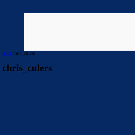
Start
chris_culers
chris_culers