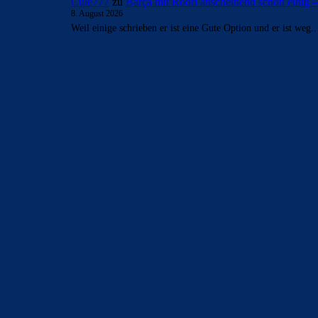
Cule777
zu
Barça mit Rodri anscheinend schon einig
8. August 2026
Weil einige schrieben er ist eine Gute Option und er ist weg.
BILDERGALERIEN
Barça zurück im Camp Nou: Der große Comeback-Tag in Bi
22. November 2025
Heim und auswärts: Das sollen die Trikots von Barça für die
6. Januar 2025
WEITERE KATEGORIEN
News
4694
xTop News
4119
La Liga
3264
Champions League
1112
Interview & PK
888
Sonstiges
675
Kader
626