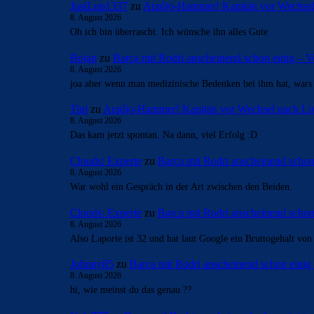
JustLup1337
zu
Araújo-Hammer! Kapitän vor Wechsel
8. August 2026
Oh ich bin überrascht. Ich wünsche ihn alles Gute
Bojan
zu
Barça mit Rodri anscheinend schon einig –
8. August 2026
joa aber wenn man medizinische Bedenken bei ihm hat, war
Tini
zu
Araújo-Hammer! Kapitän vor Wechsel nach Li
8. August 2026
Das kam jetzt spontan. Na dann, viel Erfolg :D
Clouds: Experte
zu
Barça mit Rodri anscheinend scho
8. August 2026
War wohl ein Gespräch in der Art zwischen den Beiden.
Clouds: Experte
zu
Barça mit Rodri anscheinend scho
8. August 2026
Also Laporte ist 32 und hat laut Google ein Bruttogehalt vo
Johnny85
zu
Barça mit Rodri anscheinend schon eini
8. August 2026
hi, wie meinst du das genau ??