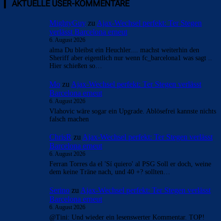
AKTUELLE USER-KOMMENTARE
MightyGuy
zu
Ajax-Wechsel perfekt: Ter Stegen
verlässt Barcelona erneut
6. August 2026
alma Du bleibst ein Heuchler.... machst weiterhin den
Sheriff aber eigentlich nur wenn fc_barcelona1 was sagt ..
Hier schießen so…
Mo
zu
Ajax-Wechsel perfekt: Ter Stegen verlässt
Barcelona erneut
6. August 2026
Vlahovic wäre sogar ein Upgrade. Ablösefrei kannste nichts
falsch machen
ChrisR
zu
Ajax-Wechsel perfekt: Ter Stegen verlässt
Barcelona erneut
6. August 2026
Ferran Torres da el 'Sí quiero' al PSG Soll er doch, weine
dem keine Träne nach, und 40 +? sollten…
Serino
zu
Ajax-Wechsel perfekt: Ter Stegen verlässt
Barcelona erneut
6. August 2026
@Tini: Und wieder ein lesenswerter Kommentar. TOP!