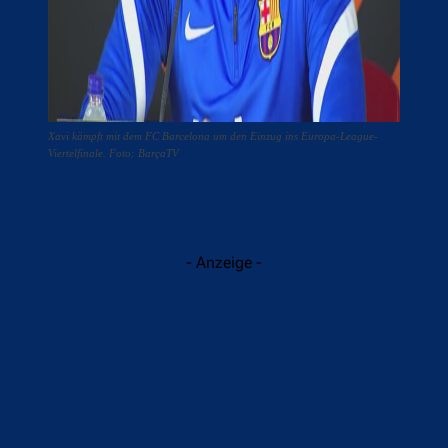
Xavi kämpft mit dem FC Barcelona um den Einzug ins Europa-League-
Viertelfinale. Foto: BarçaTV
- Anzeige -