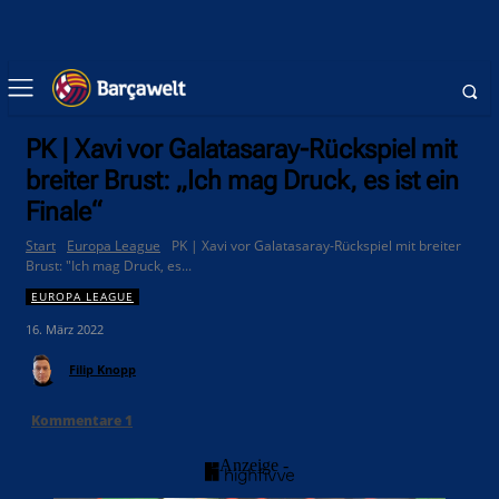
PK | Xavi vor Galatasaray-Rückspiel mit
breiter Brust: „Ich mag Druck, es ist ein
Finale“
Start
Europa League
PK | Xavi vor Galatasaray-Rückspiel mit breiter
Brust: "Ich mag Druck, es...
EUROPA LEAGUE
16. März 2022
Filip Knopp
Kommentare
1
- Anzeige -