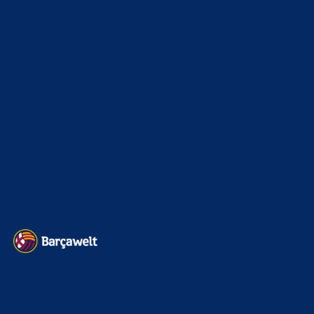
Champions League
1112
Interview & PK
888
Sonstiges
675
Kader
626
Transfermarkt
599
Impressum
Datenschutz
Kontakt