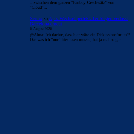
...zwischen dem ganzen "Fanboy-Geschwätz" von
"Cloud"...
Serino
zu
Ajax-Wechsel perfekt: Ter Stegen verlässt
Barcelona erneut
6. August 2026
@Alma: Ich dachte, dass hier wäre ein Diskussionsforum?!
Das was ich "nur" hier lesen musste, hat ja mal so gar…
BILDERGALERIEN
Barça zurück im Camp Nou: Der große Comeback-Tag in Bildern
22. November 2025
Heim und auswärts: Das sollen die Trikots von Barça für die Saison
2025/26 sein
6. Januar 2025
WEITERE KATEGORIEN
News
4691
xTop News
4116
La Liga
3264