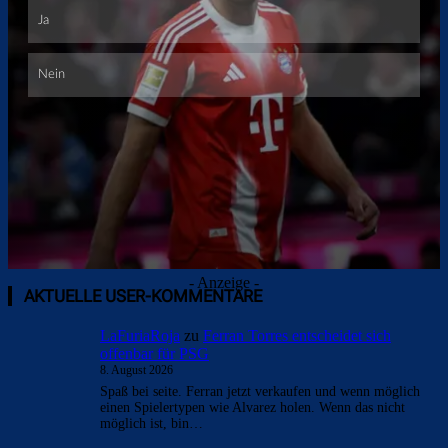
Überspringen
- Anzeige -
AKTUELLE USER-KOMMENTARE
LaFuriaRoja
zu
Ferran Torres entscheidet sich
offenbar für PSG
8. August 2026
Spaß bei seite. Ferran jetzt verkaufen und wenn möglich
einen Spielertypen wie Alvarez holen. Wenn das nicht
möglich ist, bin…