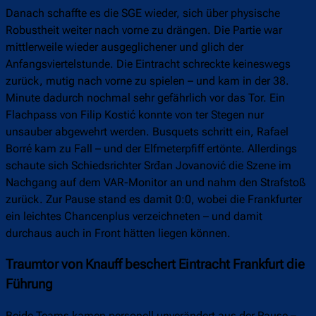
Danach schaffte es die SGE wieder, sich über physische
Robustheit weiter nach vorne zu drängen. Die Partie war
mittlerweile wieder ausgeglichener und glich der
Anfangsviertelstunde. Die Eintracht schreckte keineswegs
zurück, mutig nach vorne zu spielen – und kam in der 38.
Minute dadurch nochmal sehr gefährlich vor das Tor. Ein
Flachpass von Filip Kostić konnte von ter Stegen nur
unsauber abgewehrt werden. Busquets schritt ein, Rafael
Borré kam zu Fall – und der Elfmeterpfiff ertönte. Allerdings
schaute sich Schiedsrichter Srđan Jovanović die Szene im
Nachgang auf dem VAR-Monitor an und nahm den Strafstoß
zurück. Zur Pause stand es damit 0:0, wobei die Frankfurter
ein leichtes Chancenplus verzeichneten – und damit
durchaus auch in Front hätten liegen können.
Traumtor von Knauff beschert Eintracht Frankfurt die
Führung
Beide Teams kamen personell unverändert aus der Pause –