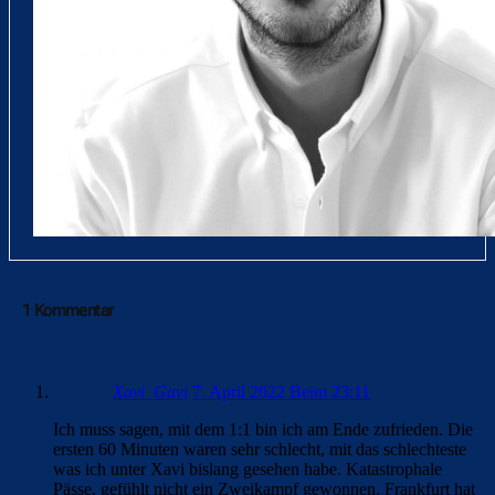
1 Kommentar
Xavi_Gavi
7. April 2022 Beim 23:11
Ich muss sagen, mit dem 1:1 bin ich am Ende zufrieden. Die
ersten 60 Minuten waren sehr schlecht, mit das schlechteste
was ich unter Xavi bislang gesehen habe. Katastrophale
Pässe, gefühlt nicht ein Zweikampf gewonnen, Frankfurt hat