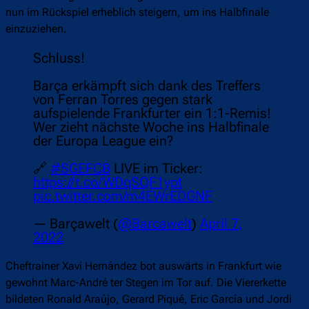
nun im Rückspiel erheblich steigern, um ins Halbfinale
einzuziehen.
Schluss!
Barça erkämpft sich dank des Treffers
von Ferran Torres gegen stark
aufspielende Frankfurter ein 1:1-Remis!
Wer zieht nächste Woche ins Halbfinale
der Europa League ein?
🔗
#SGEFCB
LIVE im Ticker:
https://t.co/WDqSQF1ypt
pic.twitter.com/m4EWrEDGNF
— Barçawelt (
@Barcawelt
)
April 7,
2022
Cheftrainer Xavi Hernández bot auswärts in Frankfurt wie
gewohnt Marc-André ter Stegen im Tor auf. Die Viererkette
bildeten Ronald Araújo, Gerard Piqué, Eric García und Jordi