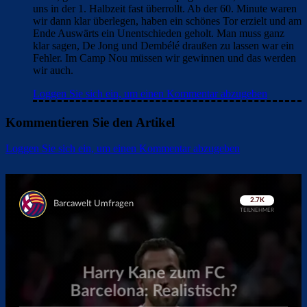
uns in der 1. Halbzeit fast überrollt. Ab der 60. Minute waren
wir dann klar überlegen, haben ein schönes Tor erzielt und am
Ende Auswärts ein Unentschieden geholt. Man muss ganz
klar sagen, De Jong und Dembélé draußen zu lassen war ein
Fehler. Im Camp Nou müssen wir gewinnen und das werden
wir auch.
Loggen Sie sich ein, um einen Kommentar abzugeben
Kommentieren Sie den Artikel
Loggen Sie sich ein, um einen Kommentar abzugeben
Überspringen