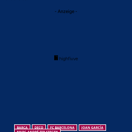
Zeit häufiger für Missverständnisse sorgt: „Instagram macht
die Dinge heutzutage komplizierter, aber jeder Spieler
entscheidet selbst, was er öffentlich macht. Es gibt hier keine
Kontroverse.“
- Anzeige -