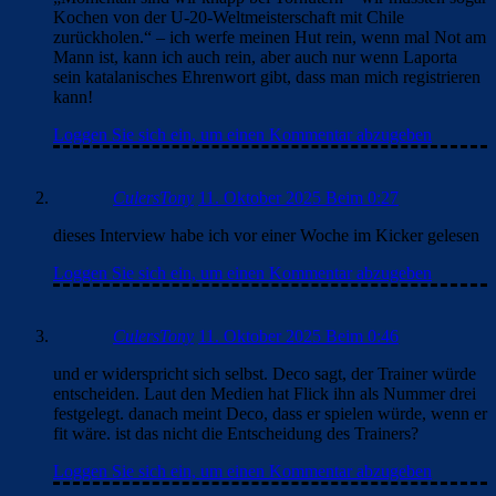
„Wir wollten einen jungen Torwart für Gegenwart und
Zukunft, keinen 28- bis 30-Jährigen für kurzfristige
Ergebnisse. Das ist die Realität.“ – wenn ein 33-jähriger noch
Zeit hat, warum kein 28-30jähriger?
„Momentan sind wir knapp bei Torhütern – wir mussten sogar
Kochen von der U-20-Weltmeisterschaft mit Chile
zurückholen.“ – ich werfe meinen Hut rein, wenn mal Not am
Mann ist, kann ich auch rein, aber auch nur wenn Laporta
sein katalanisches Ehrenwort gibt, dass man mich registrieren
kann!
Loggen Sie sich ein, um einen Kommentar abzugeben
CulersTony
11. Oktober 2025 Beim 0:27
dieses Interview habe ich vor einer Woche im Kicker gelesen
Loggen Sie sich ein, um einen Kommentar abzugeben
CulersTony
11. Oktober 2025 Beim 0:46
und er widerspricht sich selbst. Deco sagt, der Trainer würde