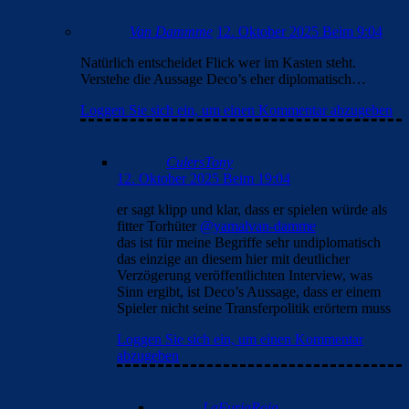
entscheiden. Laut den Medien hat Flick ihn als Nummer drei
festgelegt. danach meint Deco, dass er spielen würde, wenn er
fit wäre. ist das nicht die Entscheidung des Trainers?
Loggen Sie sich ein, um einen Kommentar abzugeben
Van Dammme
12. Oktober 2025 Beim 9:04
Natürlich entscheidet Flick wer im Kasten steht.
Verstehe die Aussage Deco’s eher diplomatisch…
Loggen Sie sich ein, um einen Kommentar abzugeben
CulersTony
12. Oktober 2025 Beim 19:04
er sagt klipp und klar, dass er spielen würde als
fitter Torhüter
@yamalvan-damme
das ist für meine Begriffe sehr undiplomatisch
das einzige an diesem hier mit deutlicher
Verzögerung veröffentlichten Interview, was
Sinn ergibt, ist Deco’s Aussage, dass er einem
Spieler nicht seine Transferpolitik erörtern muss