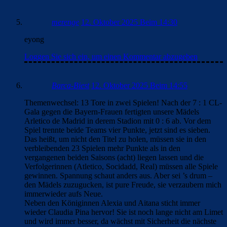
merenge
12. Oktober 2025 Beim 14:28
karl etta ayong von levante im sommer für leva im gespräch
Loggen Sie sich ein, um einen Kommentar abzugeben
merenge
12. Oktober 2025 Beim 14:30
eyong
Loggen Sie sich ein, um einen Kommentar abzugeben
Barca-Biest
12. Oktober 2025 Beim 14:55
Themenwechsel: 13 Tore in zwei Spielen! Nach der 7 : 1 CL-
Gala gegen die Bayern-Frauen fertigten unsere Mädels
Arletico de Madrid in derem Stadion mit 0 : 6 ab. Vor dem
Spiel trennte beide Teams vier Punkte, jetzt sind es sieben.
Das heißt, um nicht den Titel zu holen, müssen sie in den
verbleibenden 23 Spielen mehr Punkte als in den
vergangenen beiden Saisons (acht) liegen lassen und die
Verfolgerinnen (Atletico, Socidadd, Real) müssen alle Spiele
gewinnen. Spannung schaut anders aus. Aber sei ’s drum –