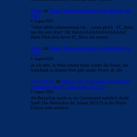
FAK881955
zu
Ferran Torres entscheidet sich
offenbar für PSG
9. August 2026
Die 99 % will ich gern sehen, nicht mal im Barca-Forum.
Ich trauere ihm nach, werde mir dann wohl ab…
Bojan
zu
Ferran Torres entscheidet sich offenbar für
PSG
9. August 2026
"Uhhh ahhhh mhhmmmmm ich... cumm gleich.. FC_Barsi,
lass ihn jetzt drin!! OH JAAAAAAAAAAAAAAAAA"
Hansi Flick kurz bevor FC_Barsi aus seinem…
Bojan
zu
Ferran Torres entscheidet sich offenbar für
PSG
9. August 2026
ok ich sehe, in Wien scheint heute wieder die Sonne, die
SolarBank in deinem Park gibt wieder Power ab, der…
Rowaellis33
zu
Barçawelt–Verlosung: Gewinnt ein
Heimtrikot des FC Barcelona 2022/23!
9. August 2026
Als Barça-Fan macht so ein Gewinnspiel natürlich direkt
Spaß! Das Heimtrikot der Saison 2022/23 in der Player