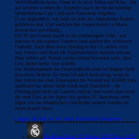
den Mädels zuzugucken, ist pure Freude, sie verzaubern mich
immerwieder aufs Neue.
Neben den Königinnen Alexia und Aitana sticht immer
wieder Claudia Pina hervor! Sie ist noch lange nicht am Limet
und wird immer besser, da wächst mit Sicherheit die nächste
Weltfußballerin heran. Dann ist da noch Salma und Kika – bis
auf weiteres werden die Trophäen (auch die für die künftige
Welttorhüterin Cata Coll) nach Barcelona vergeben.
Es ist unglaublich, wie stark sie trotz des minimierten Kaders
geblieben sind. Und auch bei den Frauen liefert La Masia
inzwischen zuverlässig.
Die PL der Frauen macht es mit schmutzigem Geld – wir
machen es mit eigenen Talenten (und spielen den schöneren
Fußball). Nach dem ersten Spieltag in der CL stehen oben
wir, Atletico und Real, die Engländerinnen tauchen erst am
Platz sieben auf. Womit wieder einmal bewiesen wäre, dass
Gels alleine keine Tore schießt.
Die Welthauptstadt des Frauenfußballs wird auf längere Sicht
Barcelona bleiben. Da freue ich mich doch riesig, wenn in
drei Jahren das erste Frauenspiel der Neuzeit vor 105000 Fans
stattfindet (an dieser Stelle Gruß nach Österreich – die
Planung geht nicht auf Laporta zurück), und wenn dazu noch
die erste Frau an der Spitze des großen FC Barcelona steht,
fügen wir zur ruhmreichen Geschichte unseres Vereins ein