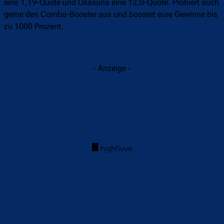
Aber es ist etwas zwischen ihm und mir“, handelte er die
Personalie erneut schnell ab.
Großartig kommentieren möchte er auch nicht die Situation
bei Real Madrid und des dort vor dem Aus stehenden Trainer-
Kollegen Xabi Alonso. Flick: „Das ist ein Thema, über das wir
viel reden können. Ich will es aber nicht. Ich will nicht über
Real Madrid oder andere Dinge reden, nur über Barça.
Deswegen bin ich hier. Wir fokussieren uns nicht auf Real
Madrid, sondern nur auf uns selbst. Wir sind mit uns selbst
sehr beschäftigt. 100 Prozent Barça.“
Die Winamax-Prognose
Der FC Barcelona empfängt den CA Osasuna. Die besten
Quoten für dieses Spiel erhaltet ihr nachweislich bei
Winamax
Sportwetten
. Dort habt ihr keine Wettsteuer und keinen
Mindestumsatz beim
Neukunden-Bonus
. Einfach ehrliches
Spielen ohne versteckte Bedingungen. Der FC Barcelona hat
eine 1,19-Quote und Osasuna eine 12,0-Quote. Probiert auch