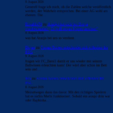
CulersTony
12. Dezember 2025 Beim 23:23
es spielt keine Rolle, ob Ter Stegen hinter Tek Szecszney die
Nummer drei oder hinter Joan Garcia die Nummer zwei ist.
wenn er bei der WM im Tor stehen will, muss er
Stammspieler sein + ab Januar
Loggen Sie sich ein, um einen Kommentar abzugeben
Kommentieren Sie den Artikel
Loggen Sie sich ein, um einen Kommentar abzugeben
- Anzeige -
AKTUELLE USER-KOMMENTARE
CulersTony
zu
Duo soll Klub verlassen: „Ich gebe
ihnen diesen Ratschlag“
9. August 2026
Finde es fair vom Verein, den Spielern reinen Wein
einzuschenken
CulersTony
zu
Araújo hat sich bei Barça
verabschiedet: „Er will etwas Neues machen“