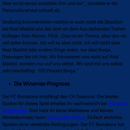
Mehrere Fragen, aber: Flick will nicht über Real
Madrid reden
Was ter Stegen und dessen Rolle sowie Zukunft angeht,
fasste sich der 60-Jährige abermals kurz. Schon in
vergangenen Medienrunden reagierte Flick in der Regel stets
wortkarg, als es um den deutschen Nationaltorwart ging.
„Natürlich rede ich mit meinen Spielern, das ist mein Job.