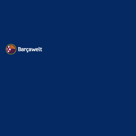
BILDERGALERIEN
Barça zurück im Camp Nou: Der große Comeback-Tag in Bildern
22. November 2025
Heim und auswärts: Das sollen die Trikots von Barça für die Saison
2025/26 sein
6. Januar 2025
WEITERE KATEGORIEN
News
4697
xTop News
4124
La Liga
3264
Champions League
1112
Interview & PK
888
Sonstiges
675
Kader
626
Transfermarkt
605