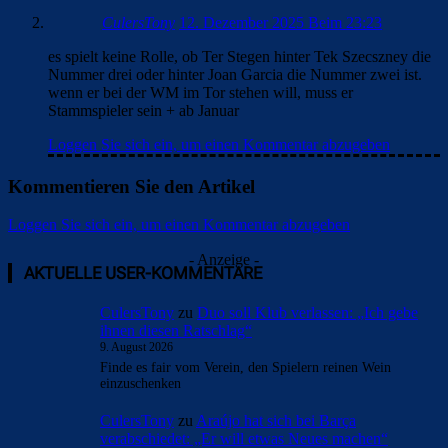
2 Kommentare
Clouds: Experte
12. Dezember 2025 Beim 16:24
„Joan ist die Nummer eins. Es ist das gleiche wie bei den
Feldspielern, wo ich auch nicht sage: eins, zwei, drei, vier …
Okay, ich sage eins, ja, aber nicht zwei, drei …“ schön, du
kannst zählen… glauben kann ich dir aber nicht, wenn Eric
im Mittelfeld ran muss, wenn er aber auf recht die bessere
Figur macht…
„ Aber es ist etwas zwischen ihm und mir“ dayyuum, Flick
und mats, sitzen auf dem Baum…
„ Wir sind mit uns selbst sehr beschäftigt. 100 Prozent Barça.“
mit wir ist wohl nicht ein gewisser User hier gemeint, obwohl
er sich nach unserem Verein benannt hat…
Loggen Sie sich ein, um einen Kommentar abzugeben