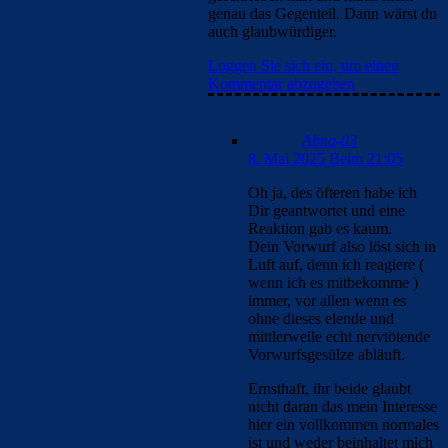
genau das Gegenteil. Dann wärst du
auch glaubwürdiger.
Loggen Sie sich ein, um einen
Kommentar abzugeben
Alma-03
8. Mai 2025 Beim 21:05
Oh ja, des öfteren habe ich
Dir geantwortet und eine
Reaktion gab es kaum.
Dein Vorwurf also löst sich in
Luft auf, denn ich reagiere (
wenn ich es mitbekomme )
immer, vor allen wenn es
ohne dieses elende und
mittlerweile echt nervtötende
Vorwurfsgesülze abläuft.
Ernsthaft, ihr beide glaubt
nicht daran das mein Interesse
hier ein vollkommen normales
ist und weder beinhaltet mich