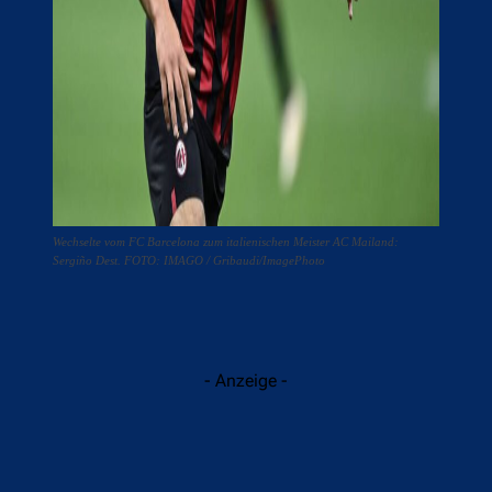
Wechselte vom FC Barcelona zum italienischen Meister AC Mailand:
Sergiño Dest. FOTO: IMAGO / Gribaudi/ImagePhoto
- Anzeige -