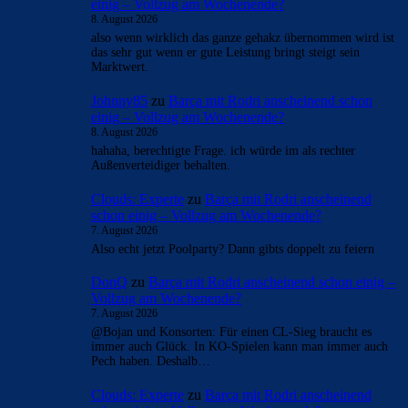
einig – Vollzug am Wochenende?
8. August 2026
also wenn wirklich das ganze gehakz übernommen wird ist
das sehr gut wenn er gute Leistung bringt steigt sein
Marktwert.
Johnny85
zu
Barça mit Rodri anscheinend schon
einig – Vollzug am Wochenende?
8. August 2026
hahaha, berechtigte Frage. ich würde im als rechter
Außenverteidiger behalten.
Clouds: Experte
zu
Barça mit Rodri anscheinend
schon einig – Vollzug am Wochenende?
7. August 2026
Also echt jetzt Poolparty? Dann gibts doppelt zu feiern
DonQ
zu
Barça mit Rodri anscheinend schon einig –
Vollzug am Wochenende?
7. August 2026
@Bojan und Konsorten: Für einen CL-Sieg braucht es
immer auch Glück. In KO-Spielen kann man immer auch
Pech haben. Deshalb…
Clouds: Experte
zu
Barça mit Rodri anscheinend