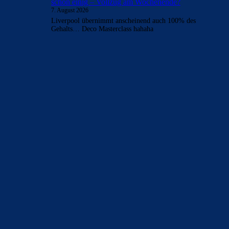
schon einig – Vollzug am Wochenende?
7. August 2026
Liverpool übernimmt anscheinend auch 100% des
Gehalts… Deco Masterclass hahaha
BILDERGALERIEN
Barça zurück im Camp Nou: Der große Comeback-Tag in Bildern
22. November 2025
Heim und auswärts: Das sollen die Trikots von Barça für die Saison
2025/26 sein
6. Januar 2025
WEITERE KATEGORIEN
News
4693
xTop News
4118
La Liga
3264
Champions League
1112
Interview & PK
888
Sonstiges
675