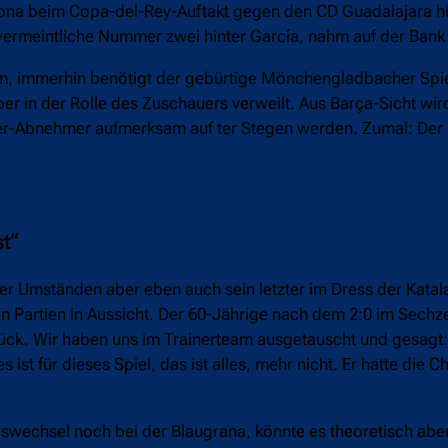
ona beim Copa-del-Rey-Auftakt gegen den CD Guadalajara hütet
ermeintliche Nummer zwei hinter García, nahm auf der Bank 
kam, immerhin benötigt der gebürtige Mönchengladbacher Spie
ber in der Rolle des Zuschauers verweilt. Aus Barça-Sicht wi
ter-Abnehmer aufmerksam auf ter Stegen werden. Zumal: Der 
st“
unter Umständen aber eben auch sein letzter im Dress der Kat
eren Partien in Aussicht. Der 60-Jährige nach dem 2:0 im Sechz
 zurück. Wir haben uns im Trainerteam ausgetauscht und gesagt
 ist für dieses Spiel, das ist alles, mehr nicht. Er hatte die 