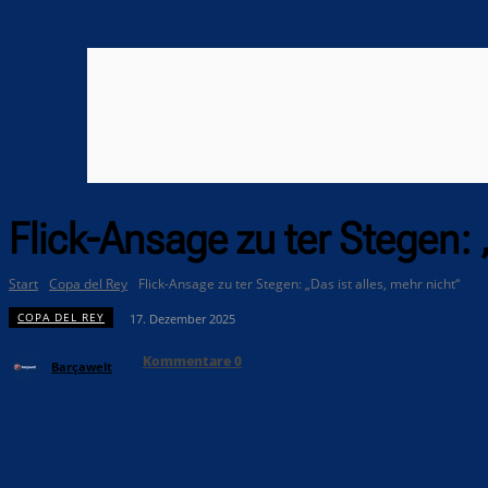
Flick-Ansage zu ter Stegen: 
Start
Copa del Rey
Flick-Ansage zu ter Stegen: „Das ist alles, mehr nicht“
COPA DEL REY
17. Dezember 2025
Kommentare
0
Barçawelt