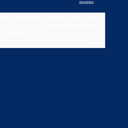
Anmelden
NEWS
WETTBEWERBE
STADION
VIDEO
BILDER
UNTERSTÜTZER WERDEN
COMMUNITY