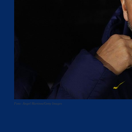
Foto: Angel Martinez/Getty Images
Teilen
F