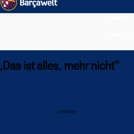
STARTSEITE
VERMISCHTES
„Das ist alles, mehr nicht“
- Anzeige -