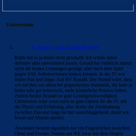
5 Kommentare
el_tiburon
5. Mai 2025 Beim 19:56
Balde hat es ja leider nicht geschafft. Ich würde daher
defensiv alles unverändert lassen. Gerard hat vielleicht zuletzt
nicht die besten Leistungen gezeigt, aber nach dem Spiel
gegen VAL Selbstvertrauen tanken können. In der IV wie
bisher Pau und Inigo. Auf RV Ronald. Der Vorteil wäre, dass
wir mit ihm vor allem bei gegnerischen Standards, die Inter ja
leider sehr gut beherrscht, mehr körperliche Präsenz hätten.
Zudem besitzt Ronald ne gute Grundgeschwindigkeit.
Christensen wäre sonst auch ne gute Option für die IV, mit
der Physis und Erfahrung, aber denke die Abstimmung
zwischen Pau und Inigo ist hier ausschlaggebend, damit wir
besser auf Abseits spielen.
Ansonsten besteht eigentlich nur ein Fragezeichen zwischen
Olmo und Fermin. Fermin am WE zwar mit dem Siegtor.