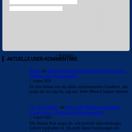
- Anzeige -
AKTUELLE USER-KOMMENTARE
Bojan
zu
Barça mit Rodri anscheinend schon einig –
Vollzug am Wochenende?
7. August 2026
Du bist dumm wie ein stück verschimmeltes Toastbrot, das
zeigst du uns tag ein, tag aus. Jeder Mensch kapiert absolut,
…
FC_Barcelona1
zu
Barça mit Rodri anscheinend
schon einig – Vollzug am Wochenende?
7. August 2026
Mit diesem Post zeigst du, wie primitiv dein mickriges
Gehirn verdrahtet ist. Du stellt deine Forderungen der