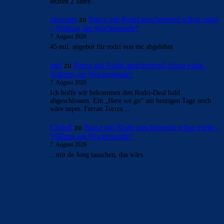
letzten 2 Jahre…
merenge
zu
Barça mit Rodri anscheinend schon einig
– Vollzug am Wochenende?
7. August 2026
45 mil. angebot für rodri von mc abgelehnt
mnl
zu
Barça mit Rodri anscheinend schon einig –
Vollzug am Wochenende?
7. August 2026
Ich hoffe wir bekommen den Rodri-Deal bald
abgeschlossen. Ein „Here we go“ am heutigen Tage noch
wäre super. Ferran Torres…
ChrisR
zu
Barça mit Rodri anscheinend schon einig –
Vollzug am Wochenende?
7. August 2026
...mit de Jong tauschen, das wärs
BILDERGALERIEN
Barça zurück im Camp Nou: Der große Comeback-Tag in Bildern