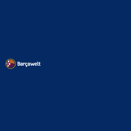
Interview & PK
888
Sonstiges
675
Kader
626
Transfermarkt
601
Impressum
Datenschutz
Kontakt