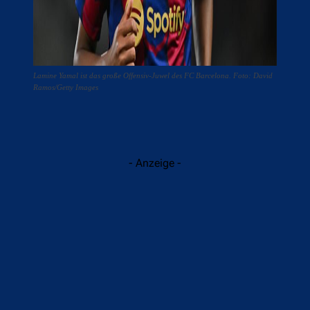
Lamine Yamal ist das große Offensiv-Juwel des FC Barcelona. Foto: David
Ramos/Getty Images
- Anzeige -