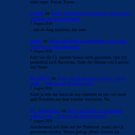
mnl
zu
Barça mit Rodri anscheinend schon einig –
Vollzug am Wochenende?
7. August 2026
Ich hoffe wir bekommen den Rodri-Deal bald
abgeschlossen. Ein „Here we go“ am heutigen Tage noch
wäre super. Ferran Torres…
ChrisR
zu
Barça mit Rodri anscheinend schon einig –
Vollzug am Wochenende?
7. August 2026
...mit de Jong tauschen, das wärs
Bojan
zu
Barça mit Rodri anscheinend schon einig –
Vollzug am Wochenende?
7. August 2026
Falls wir die CL nächste Saison nicht gewinnen, fahr ich
persönlich nach Barcelona, finde die Adresse von Laporta
und Hansi…
Rivaldo78
zu
Barça mit Rodri anscheinend schon
einig – Vollzug am Wochenende?
7. August 2026
Kann ja sein das barca da was einfedelt da wir city noch
geld Schulden aus dem transfer von torres. Na…