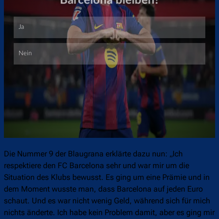
Überspringen
Die Nummer 9 der Blaugrana erklärte dazu nun: „Ich
respektiere den FC Barcelona sehr und war mir um die
Situation des Klubs bewusst. Es ging um eine Prämie und in
dem Moment wusste man, dass Barcelona auf jeden Euro
schaut. Und es war nicht wenig Geld, während sich für mich
nichts änderte. Ich habe kein Problem damit, aber es ging mir