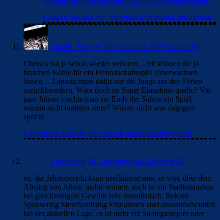
strategic-plan/commissions-and-bodies/annual-reports
Loggen Sie sich ein, um einen Kommentar abzugeben
Clouds: Experte
28. Dezember 2025 Beim 2:58
Chelsea hat ja schon wieder verloren… vlt können die ja
bisschen Kohle für ein Freundschaftsspiel rüberwachsen
lassen… Laporta muss dafür nur die Jungs aus den Ferien
zurückbeordern. Wäre doch ne Super Einnahme-quelle? Vor
paar Jahren machte man am Ende der Saison ein Spiel,
warum nicht inmitten einer? Wüsste nicht was dagegen
spricht
Loggen Sie sich ein, um einen Kommentar abzugeben
CulersTony
28. Dezember 2025 Beim 8:25
so, der Jahresbericht kann irreführend sein. es wird über dem
Abstieg von Atletic nichts erörtert. auch ist ein Stadionausbau
bei gleichzeitigem Gewinn sehr unrealistisch. Rekord
Sponsoring Merchandising Einnahmen sind unwahrscheinlich
bei der aktuellen Lage. es ist mehr ein Strategiepapier oder