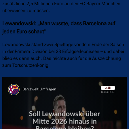
zusätzliche 2,5 Millionen Euro an den FC Bayern München
überweisen zu müssen.
Lewandowski: „Man wusste, dass Barcelona auf
jeden Euro schaut“
Lewandowski stand zwei Spieltage vor dem Ende der Saison
in der Primera División bei 23 Erfolgserlebnissen – und dabei
blieb es dann auch. Das reichte auch für die Auszeichnung
zum Torschützenkönig.
Überspringen