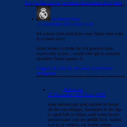
Loggen Sie sich ein, um einen Kommentar abzugeben
DerWeisseRiese
27. Dezember 2025 Beim 16:41
Ich schaue jetzt nicht jedes euer Spiele aber wäre
er es denn wert?
Seine letzten Auftritte die ich gesehen habe
waren eher so lala – würde eher gut in unseren
aktuellen Sturm passen :D.
Loggen Sie sich ein, um einen Kommentar
abzugeben
AlaLongue
27. Dezember 2025 Beim 16:55
seine minutes per goal statistik ist besser
als die von mbappe, zumindest in der liga.
er spielt halt zu selten, weil torres besser
pressen kann und das gefällt flick. zudem
war er 2x verletzt. ich würde seinen