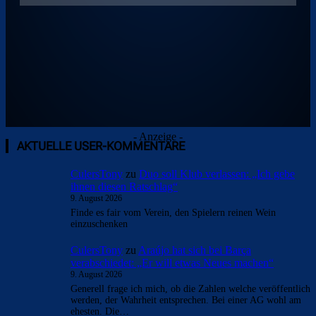
- Anzeige -
AKTUELLE USER-KOMMENTARE
CulersTony
zu
Duo soll Klub verlassen: „Ich gebe
ihnen diesen Ratschlag“
9. August 2026
Finde es fair vom Verein, den Spielern reinen Wein
einzuschenken
CulersTony
zu
Araújo hat sich bei Barça
verabschiedet: „Er will etwas Neues machen“
9. August 2026
Generell frage ich mich, ob die Zahlen welche veröffentlich
werden, der Wahrheit entsprechen. Bei einer AG wohl am
ehesten. Die…