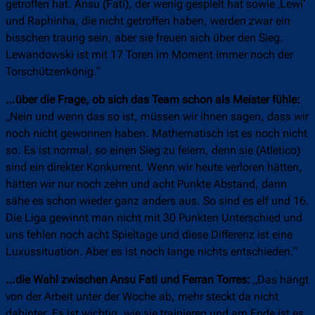
getroffen hat. Ansu (Fati), der wenig gespielt hat sowie ‚Lewi‘
und Raphinha, die nicht getroffen haben, werden zwar ein
bisschen traurig sein, aber sie freuen sich über den Sieg.
Lewandowski ist mit 17 Toren im Moment immer noch der
Torschützenkönig.“
…über die Frage, ob sich das Team schon als Meister fühle:
„Nein und wenn das so ist, müssen wir ihnen sagen, dass wir
noch nicht gewonnen haben. Mathematisch ist es noch nicht
so. Es ist normal, so einen Sieg zu feiern, denn sie (Atletico)
sind ein direkter Konkurrent. Wenn wir heute verloren hätten,
hätten wir nur noch zehn und acht Punkte Abstand, dann
sähe es schon wieder ganz anders aus. So sind es elf und 16.
Die Liga gewinnt man nicht mit 30 Punkten Unterschied und
uns fehlen noch acht Spieltage und diese Differenz ist eine
Luxussituation. Aber es ist noch lange nichts entschieden.“
…die Wahl zwischen Ansu Fati und Ferran Torres:
„Das hängt
von der Arbeit unter der Woche ab, mehr steckt da nicht
dahinter. Es ist wichtig, wie sie trainieren und am Ende ist es